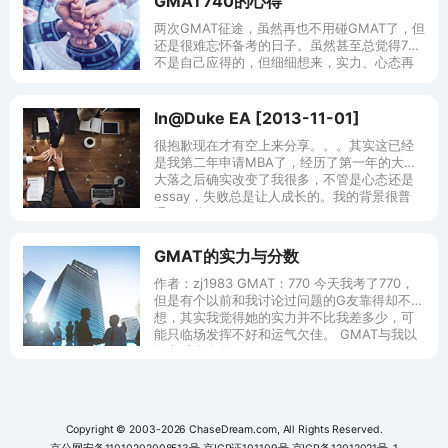
GMAT740的心得
两次GMAT征途，虽然再也不用碰GMAT了，但
还是很难忘怀备考的日子。虽然甚至总觉得740
不是自己应得的，但细细想来，实力、心态再
加上一点运气，绝对是挑战GMAT700的必胜法
宝。在这里写下一点心得体
In@Duke EA [2013-11-01]
很抱歉现在才有空上来分享。。。其实这已经
是我第二年申请MBA了，经历了第一年的大起
大落之后确实改变了我很多，不管是心态还是
essay，失败总是让人成长的。我的背景很普
通，传统Big Four，GMAT
GMAT的实力与分数
作者：zj1983 GMAT：770 今天我考了770，
但是有个以前和我讨论过问题的G友靠得却不理
想，其实我觉得她的实力并不比我差多少，可
能只临场发挥不好和运气欠佳。 GMAT与我以
前考过所有的
Copyright © 2003-2026 ChaseDream.com, All Rights Reserved.