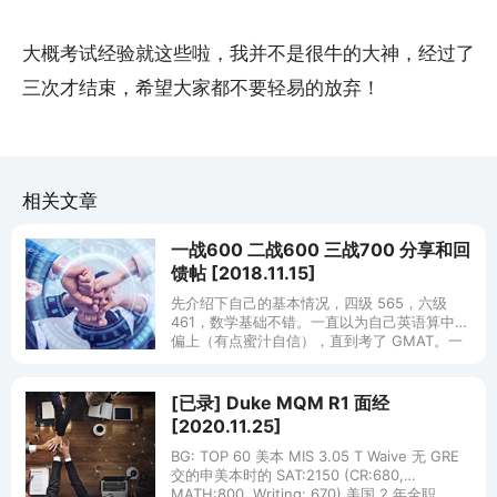
大概考试经验就这些啦，我并不是很牛的大神，经过了
三次才结束，希望大家都不要轻易的放弃！
相关文章
一战600 二战600 三战700 分享和回
馈帖 [2018.11.15]
先介绍下自己的基本情况，四级 565，六级
461，数学基础不错。一直以为自己英语算中等
偏上（有点蜜汁自信），直到考了 GMAT。一
直听说680分算还可以，万万没想到，第一次只
考了 600。 写在前面
[已录] Duke MQM R1 面经
[2020.11.25]
BG: TOP 60 美本 MIS 3.05 T Waive 无 GRE
交的申美本时的 SAT:2150 (CR:680,
MATH:800, Writing: 670) 美国 2 年全职