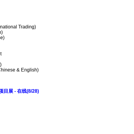
national Trading)
h)
e)
t
)
hinese & English)
- 在线(8/28)