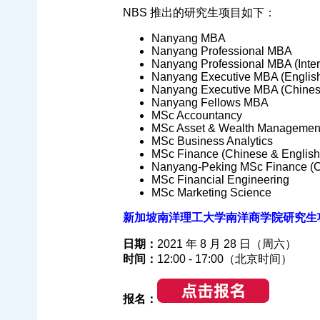
NBS 推出的研究生项目如下：
Nanyang MBA
Nanyang Professional MBA
Nanyang Professional MBA (Inter
Nanyang Executive MBA (Englis
Nanyang Executive MBA (Chines
Nanyang Fellows MBA
MSc Accountancy
MSc Asset & Wealth Managemen
MSc Business Analytics
MSc Finance (Chinese & English
Nanyang-Peking MSc Finance (C
MSc Financial Engineering
MSc Marketing Science
新加坡南洋理工大学南洋商学院研究生项目展 
日期：
2021 年 8 月 28 日（周六）
时间：
12:00 - 17:00（北京时间）
报名：