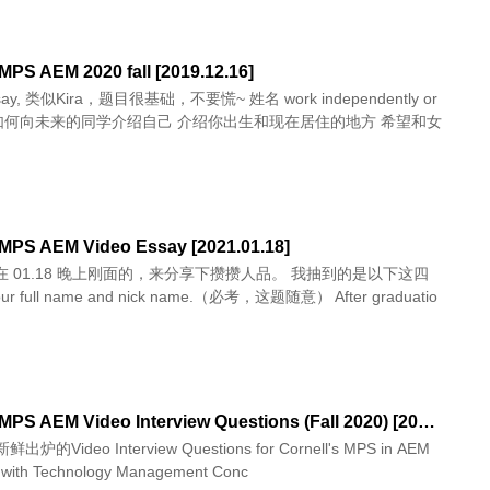
 MPS AEM 2020 fall [2019.12.16]
, 类似Kira，题目很基础，不要慌~ 姓名 work independently or
 MPS AEM Video Essay [2021.01.18]
l 在 01.18 晚上刚面的，来分享下攒攒人品。 我抽到的是以下这四
： Your full name and nick name.（必考，这题随意） After graduatio
Cornell MPS AEM Video Interview Questions (Fall 2020) [2019.12.30]
炉的Video Interview Questions for Cornell's MPS in AEM
 with Technology Management Conc