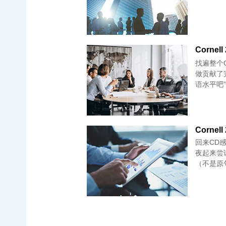
找遍整个
做贡献了
语水平吧
Cornell
回来CD
夜起来尝