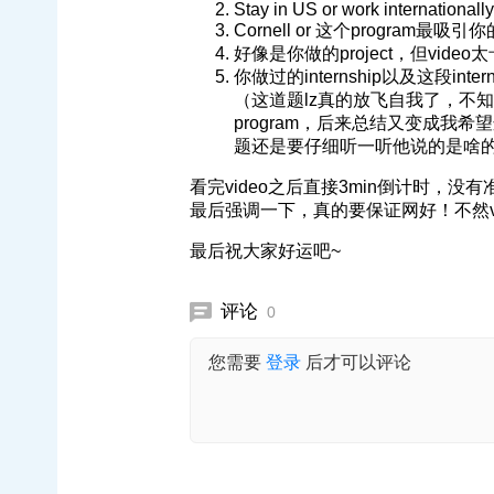
Stay in US or work internationally
Cornell or 这个program最吸引
好像是你做的project，但vi
你做过的internship以及这段internshi
（这道题lz真的放飞自我了，不知道答
program，后来总结又变成我希
题还是要仔细听一听他说的是啥
看完video之后直接3min倒计时，
最后强调一下，真的要保证网好！不然v
最后祝大家好运吧~
评论
0
您需要
登录
后才可以评论