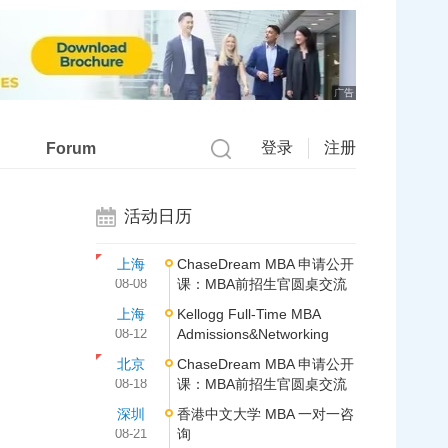
广告
登录
注册
Forum
活动日历
上海
ChaseDream MBA 申请公开
08-08
课：MBA前招生官圆桌交流
上海
Kellogg Full-Time MBA
08-12
Admissions&Networking
北京
ChaseDream MBA 申请公开
08-18
课：MBA前招生官圆桌交流
深圳
香港中文大学 MBA 一对一咨
08-21
询