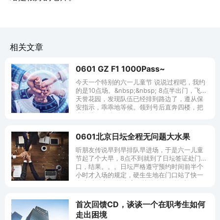
相关文章
0601 GZ F1 1000Pass~
今天一个特别的六一儿童节 说说过程吧，我约
的是10点场。&nbsp;&nbsp; 8点半出门，飞到
天誉花园，发现队伍已经排到路边了，遵从保
安指示，乖乖地等候。领到号后直奔四楼，把
水扔掉，再签到。
0601北京日坛全程无问题大水果
听朋友传说早到早排队早进场，于是六一儿童
节起了个大早，8点不到就到了日坛签证处门
口，结果。。。日坛严格遵守预约时间前半个
小时才入场的规定，硬生生地在门口站了快一
个小时。 门口的小店10块钱存包，然后
首次回馈CD，谈谈一个在职考生如何
走出困境