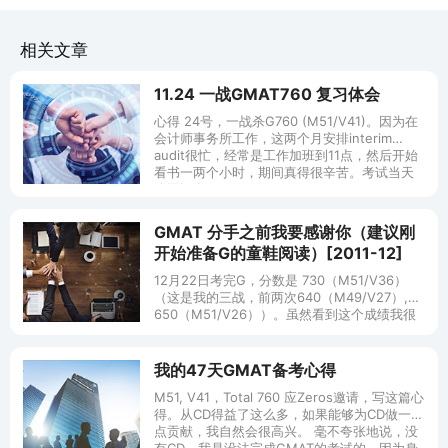
相关文章
11.24 一战GMAT760 复习体会
心得 24号，一战杀G760 (M51/V41)。因为在
会计师事务所工作，这两个月安排interim
audit很忙，经常是工作加班到11点，然后开始
看书一两个小时，期间真得很辛苦。考试当天
公司还有
GMAT 分手之前我要感谢你（建议刚
开始准备G的童鞋阅读）[2011-12]
12月22日考完G，分数是 730（M51/V36）
（这是我的三战，前两次640（M49/V27）,
650（M51/V26））。虽然看到这个成绩我很
高兴，但是我还不能确定从那天开始就和G说拜
拜，因为
我的47天GMAT备考心得
M51, V41，Total 760 应Zeros邀请，写这篇心
得。从CD得益了这么多，如果能够为CD做一点
点贡献，我自然会很高兴。 毫不夸张地说，没