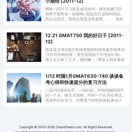
小感悟 [2011-12]
啊哈~2011.12.5算是成功杀鸡，艰辛的磨刀历
程终于暂时告一段落咯~想起自己这段时间以来
的点点经历，觉得总算是没有虚度。。。 虽然
这个730呢，和牛牛们比呢，实在是不值一提
了，但是觉得毕竟刚好达
12.21 GMAT750 我的好日子 [2011-
12]
其实这次考G我只有很有限的时间准备学校考试
12月10号刚结束，考完试我报了21号的G 刚放
假之后又歇了几天，懂的嘛！~再加上我本身就
是那种贪玩不用功的人 之前的托福完全裸考 当
然考的不高啦！直到上礼
1/12 时隔1月GMAT630-740 谈谈备
考心得和快速提分的复习方法
二战740成功分手，一战630，中间间隔时间不
到一个月。楼主大四狗，中间一个礼拜在考试
其余时间在实习，完整复习的时间加起来估计
俩礼拜吧，这次成功分手，想着一定要来回馈
CD，就和大家分享一些准备GMAT
Copyright © 2003-2026 ChaseDream.com, All Rights Reserved.