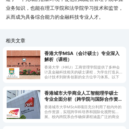
业务知识，也能在理工学院和法学院学习技术和监管，
从而成为具备综合能力的金融科技专业人才。
相关文章
香港大学MSA（会计硕士）专业深入
解析（课程）
香港大学（HKU）工商管理学院提供了多种会
计及金融科技相关的硕士课程，为学生打造从
会计技术到财务创新的全方位学习体系。以下
将按照课程体系、师资力量、研究资源、创业
孵化、学生社群、竞赛实践、行业合作以及跨
学院协作等方面详细介绍香港大学的MSA专业
香港城市大学商业人工智能理学硕士
（会计相关硕士）及其学习和发展资源。
专业全面分析（跨学院与国际合作资
源）
香港城市大学MScAIB项目充分利用了校内外的
合作资源，实现跨学科培养和国际化视野拓
展。校内跨院系合作确保课程涵盖广泛的商业
与技术领域，而国际合作计划则为学生提供海
外交流和联培机会，培养其全球竞争力。