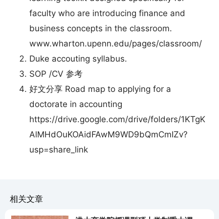
faculty who are introducing finance and
business concepts in the classroom.
www.wharton.upenn.edu/pages/classroom/
Duke accouting syllabus.
SOP /CV 参考
好文分享 Road map to applying for a
doctorate in accounting
https://drive.google.com/drive/folders/1KTgK
AlMHdOuKOAidFAwM9WD9bQmCmIZv?
usp=share_link
相关文章