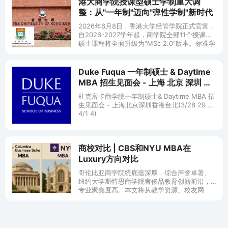
港大商学院授课型硕士学制重大调
整：从"一年制"迈向"弹性学制"新时代
2026年6月8日，香港大学经管学院正式官宣，
自2026-2027学年起，商学院全部11个授课型
硕士课程将全面升级为"MSc 2.0"版本。标准学
制由1年调整为2年，同时保留1年快速毕业通
道。这一改革被留学圈称为"港校硕士最重磅的
一次学制变革"。
Duke Fuqua 一年制硕士 & Daytime
MBA 招生见面会 - 上海 北京 深圳 香
港 台北
杜克富卡商学院一年制硕士& Daytime MBA 招
生见面会 - 上海北京深圳香港台北(3/28 29 31
4/1 4)
商校对比 | CBS和NYU MBA在
Luxury方向对比
哥伦比亚商学院统底蕴深厚，综合声誉卓著、
纽约大学斯特恩商学院奢侈品教育创新前沿，
专业聚焦度高。本文将从教学资源、校友网
络、发展机会、地理优势、就业数据几个方面
进行比较，帮助大家选校。