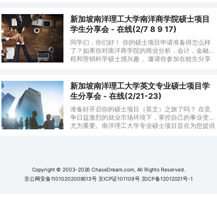
学硕士感兴趣，不要错过这个活动。 南洋商学院
新加坡南洋理工大学南洋商学院硕士项目
学生分享会 - 在线(2/7 8 9 17)
同学们，你们好！ 你的硕士项目申请准备得怎么样
了？如果你对南洋商学院的商业分析，会计，金融工
程和营销科学硕士感兴趣， 邀请你参加在校生分享
会。 不要错过这个与在校生交流的机会，今天就报
名吧。 南洋
新加坡南洋理工大学英文专业硕士项目学
生分享会 - 在线(2/21-23)
准备好开启你的硕士项目（英文）之旅了吗？ 在竞
争日益激烈的就业市场环境下，掌控自己的事业变得
尤为重要。南洋理工大学专业硕士项目旨在为您提供
所选领域的专业知识和必备技能，开启通往新机遇的
大门，离
Copyright © 2003-2026 ChaseDream.com, All Rights Reserved.
京公网安备11010202008513号
京ICP证101109号
京ICP备12012021号-1