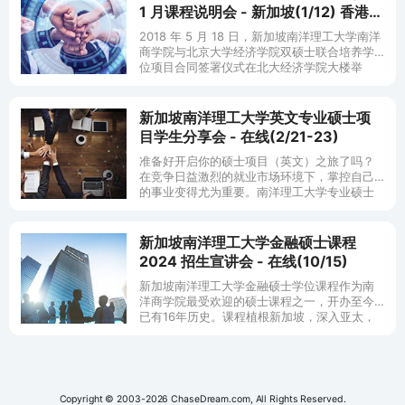
1 月课程说明会 - 新加坡(1/12) 香港
(1/19)
2018 年 5 月 18 日，新加坡南洋理工大学南洋
商学院与北京大学经济学院双硕士联合培养学
位项目合同签署仪式在北大经济学院大楼举
行，双方院长在协议上签字。双硕士联合培养
学位项目将在
新加坡南洋理工大学英文专业硕士项
目学生分享会 - 在线(2/21-23)
准备好开启你的硕士项目（英文）之旅了吗？
在竞争日益激烈的就业市场环境下，掌控自己
的事业变得尤为重要。南洋理工大学专业硕士
项目旨在为您提供所选领域的专业知识和必备
技能，开启通往新机遇的大门，离
新加坡南洋理工大学金融硕士课程
2024 招生宣讲会 - 在线(10/15)
新加坡南洋理工大学金融硕士学位课程作为南
洋商学院最受欢迎的硕士课程之一，开办至今
已有16年历史。课程植根新加坡，深入亚太，
放眼全球。新加坡在短短的五十多年时间里，
已发展成为全球最先
Copyright © 2003-2026 ChaseDream.com, All Rights Reserved.