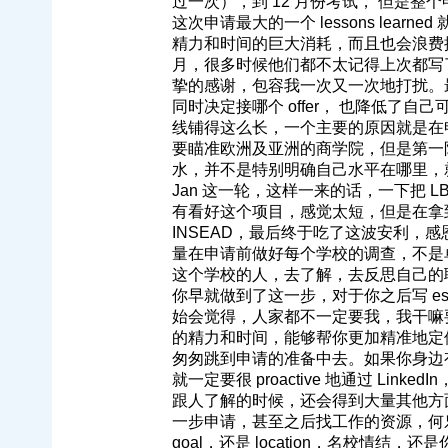
过一次），到 12 月份考试， 但是
这次申请最大的一个 lessons learn
精力和时间的巨大消耗，而且也会浪费
月，很多时候他们都不太记得上次都写
挚的感谢，包容我一次又一次地打扰。
同时决定接哪个 offer， 也降低了自
线铺得这么长，一个主要的原因就是在
要瞄准欧洲及亚洲的商学院，但是第一阶段
水，并不是特别明确自己水平在哪里，
Jan 这一轮，这样一来的话，一下把 L
有看好这个项目，感觉太短，但是在拿到 
INSEAD，最后终于吃了这波安利，
量在申请前做好每个学校的调查，不是单纯
这个学校的人，去了解，去反思自己的
你早就做到了这一步，对于你之后写 e
始会觉得，人家都不一定要我，我干嘛
的精力和时间，能够帮你更加精准地定
匆匆跳到申请的准备中去。如果你身边有 
就一定要很 proactive 地通过 L
跟人了解的时候，还会得到大量其他方面的
一步申请，甚至之后找工作的资源，何乐不
goal，还是 location，名校情结