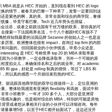
BA 就是从 HEC 开始的，直到现在看到 HEC 的 logo
交换的情节，被春天的巴黎一下种草了，发誓一定要回到这
服还是紫色的啊，真的美。非常全面和综合的商学院，奢侈
犹豫，毕竟守着巴黎。Tech 近几年势头也很猛，
果你还会法语，或者之前跟法国有千丝万缕的联系，那你真的可
去搜索一下法国商界名流，十个八个都跟HEC有脱不了
。偶然得知我最爱的法国品牌 Sezanne 的创始人之一也是这
。欧洲整体也很有 impact，咨询过 top firm 的内部
定是没有问题的。但回国就业的小伙伴慎选，毕竟小众还是。
eresting 是 HEC 号称世界 top 20 的 MBA 录取率最
一是因为小班教学，一定会降低录取率，另外一个可能的原
度掐尖儿，来确保排名和之后的就业率。对 academic
和 gpa，好处是 rolling 制真的很快，等过了 LBS 和
如年，所以真的感恩一个月就结束煎熬的HEC。
硬。据说跟其他商学院的双学位很值得一上，定位亚洲的
整体给我感觉有亚洲的 flexibility 和高效，面试中和
非常小班教学，一年才 100 多个人，大部分是亚洲背
境感兴趣的，也是相对综合的 MBA，特别的可能是房地
向，有相关背景或者想从事相关行业的小伙伴可以详细咨询。每年
年申请量暴增5倍，以至于HEC都开始面试了，这边还没开