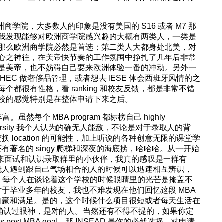
商学院，大多数人的印象是没有美国的 S16 或者 M7 那
我发现能够对欧洲商学院感兴趣的大概有两类人，一类是
那么欧洲商学院必然是首选；第二类人大都身处北美，对
 这种都市传说心之神往，在美帝快节奏的工作氛围中挣扎了几年后非常
是美帝，也不妨碍自己要来欧洲体验一番的冲动。另外一
EC 做奢侈品管理，或者想去 IESE 体会西班牙风情的之
都很有性格，看 ranking 和校友反馈，都是非常不错
校的感觉特别是在整体申请下来之后。
虽然每个 MBA program 都标榜自己 highly
 的 diversity 我个人认为的确无人能敌，不论是对于录取人的背
 location 的可能性，加上听说的各种创意无限的课堂学
著名的 singy 爬梯和深夜的海底捞，哈哈哈。从一开始
到后来面试和认识录取群里的小伙伴，我真的感叹是一群有
概人遇到跟自己气场相合的人的时候可以迅速相互辨识，
感觉。每个人在谈论着这个学校的时候眼睛里的光芒是掩盖不
于毕业多年的校友，我也不难发现在他们回忆这段 MBA
自豪和满足。是的，这个时候什么项目很短或者每天生活在
，确认过眼神，是对的人。当然还有不得不提的，如果你定
neur as post MBA goal，那 INSEAD 是你的必然选择。对申请