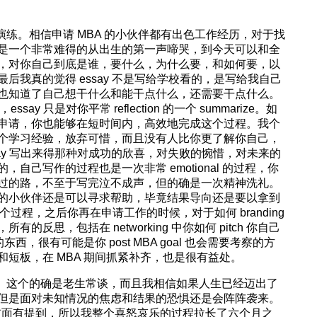
演练。相信申请 MBA 的小伙伴都有出色工作经历，对于找
是一个非常难得的从出生的第一声啼哭，到今天可以和全
，对你自己到底是谁，要什么，为什么要，和如何要，以
后我真的觉得 essay 不是写给学校看的，是写给我自己
也知道了自己想干什么和能干点什么，还需要干点什么。
say 只是对你平常 reflection 的一个 summarize。如
申请，你也能够在短时间内，高效地完成这个过程。我个
个学习经验，放弃可惜，而且没有人比你更了解你自己，
，essay 写出来得那种对成功的欣喜，对失败的惋惜，对未来的
自己写作的过程也是一次非常 emotional 的过程，你
过的路，不至于写完泣不成声，但的确是一次精神洗礼。
的小伙伴还是可以寻求帮助，毕竟结果导向还是要以拿到
这个过程，之后你再在申请工作的时候，对于如何 branding
反思，包括在 networking 中你如何 pitch 你自己
西，很有可能是你 post MBA goal 也会需要考察的方
短板，在 MBA 期间抓紧补齐，也是很有益处。
少。这个的确是老生常谈，而且我相信如果人生已经迈出了
但是面对未知情况的焦虑和结果的恐惧还是会阵阵袭来。
够好，前面有提到，所以我整个喜怒哀乐的过程拉长了六个月之