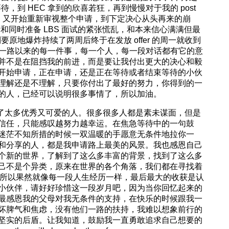
等待，到 HEC 拿到的欣喜若狂，再到慢慢对于我的 post
思考，又开始重新审视整个申请，到下定决心从头再来的崩
申请和同时准备 LBS 面试的紧张慌乱，和本来信心满满但最
到要原地爆炸持续了两周后终于在发放 offer 的周一就收到
，这一路以来的每一件事，每一个人，每一段对话都有它的意
并不是在阻挡我的前进，而是要让我付出更大的决心和毅
开始申请，正在申请，还是正在等待或者结束等待的小伙
理解还是不理解，只要你付出了最好的努力，你得到的一
的人，已经可以说明很多事情了，所以加油。
识了太多优秀又可爱的人。很多很多人都是素未谋面，但是
信任，只能感叹越努力越幸运。在焦急等待中的一句鼓
迷茫不知所措的时候一双温暖的手愿意无条件地拉你一
和分享的人，都是我申请路上最美的风景。我也感恩自己
个新的世界，了解到了这么多丰富的背景，找到了这么多
己不是个异类，原来在世界的各个角落，我们都在寻找着
，所以果然就像每一段人生经历一样，最后最大的收获是认
小伙伴，请好好珍惜这一段岁月吧，因为当你回忆起来的
最感恩我的父母对我无条件的支持，在快乐的时候跟我一
坏脾气和焦虑，没有他们一路的扶持，我难以想象前行的
坚实的后盾。让我知道，鼓励我一直勇敢追求自己想要的