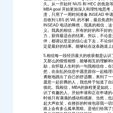
久。从一开始对 NUS 和 HEC 的焦急
MBA goal 开始更加深入和理性地
溃，只用了一周时间准备 INSEAD 
后收到 LBS 的 WL 的不解，最后焦虑
INSEAD 电话的释然，我真的相信
义。我真的相信，所有的好的和不好的
力，获得最适合的结果。所以，不论是
伴，都请以坚定的信心走下去，不论你
定是最好的结果。能够站在这条跑道上
5.相信每一段经历最大的收获都是认
又那么的惺惺相惜，能够相互的理解和
励，在怀疑人生时的一句我相信你，在
把，在杂乱的信息中愿意跟你一起梳理
勇敢地跳出了自己的舒适圈，来到了一
愿意一起折腾的人，我也终于知道了自
彼此。我相信，MBA的旅程更是如此
识了有趣的人。开始申请和正在申请的
时候只有满满的感动和感谢。当然，也
起大声欢笑，在挫折的时候包容我一切
路上会有多么孤单黑暗。是他们给我了