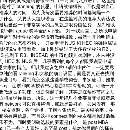
整个申请的时间线是铺得很长的 （一月底到六月底）。这也是
ed 就是对于 planning 的反思。申请线铺得长，不仅是对自己
推荐人的时间，因为我每次需要推荐的时间都间隔一个
了什么，又要从头组织语言，在这里对我的推荐人表达诚
最后当然一个非常实际的后果就是浪费留位费，因为难以
己可以同时 argue 奖学金的可能性。对于我而言，之所以申请
申请前对于学校的调查没有做到极致，虽然一开始明确主
的心态很不稳，一开始申请 NUS 和 HEC 的确纯属试
就想说先申请看看。加上刚好错过了大多数学校的 R2，
BS 拖到了 R3。INSEAD 的申请也颇具戏剧性，本来并没
HEC 和 NUS 后，几乎遇到的每个人都跟我说要申请
感恩大家的指点。所以我建议之后申请的小伙伴，一定要尽
的看 ranking 和大概的项目设置，而是要真正去找到
职业目标，看到底怎么跟这些学校契合。事实证明，如果
ssay，面试和向学校表忠心都是非常有帮助的。可能一开
要做这么多功课，但是你越了解，其实是在帮你节约之后
位和展现你自己。所以，这一步绝对不要妄自菲薄或者急
network 可以直接咨询，那就是最好的。如果没有，那
inkedIn，校友资源，各个途径，了解收集信息。最关键的事，在
有用信息。而且这些 connect 到的校友都是你以后每
为。同时要明确选校的要素是什么，是 post MBA
，还是你自己一些个人喜好，甚至是 cost，都对你最后的选择有