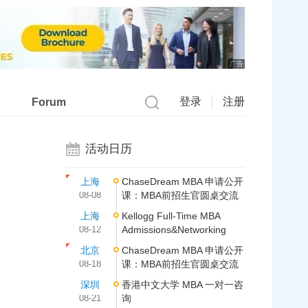
广告
登录
注册
Forum
活动日历
上海
ChaseDream MBA 申请公开
08-08
课：MBA前招生官圆桌交流
上海
Kellogg Full-Time MBA
08-12
Admissions&Networking
北京
ChaseDream MBA 申请公开
08-18
课：MBA前招生官圆桌交流
深圳
香港中文大学 MBA 一对一咨
08-21
询