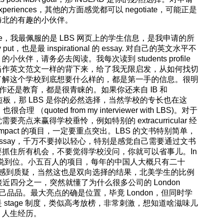
 experiences，其他的方面感觉都可以 negotiate，可能正是
海北的有趣的小伙伴。
ite，我最佩服的是 LBS 网页上的学生信息，是我申请的所
t，也是最 inspirational 的 essay. 对自己的英文水平不
ry 的小伙伴，请务必去阅读。我每次读到 students profile
当作英文范文一样的背下来，给了我无限启发，从如何找切
了解这个学校到底想要什么样的，都是第一手的信息。很明
不论是工作还是教育，都是很青睐的。如果你还来自 IB 和
AT 不是短板，那 LBS 是你的必然选择，当然学校的专长也在这
很合理 （quoted from my interviewer with LBS)。对于
点来赢得学校垂怜，例如特别的 extracurricular 经
pact 的项目，一定要重点突出。LBS 的文书特别简单，
al essay，千万不要掉以轻心，特别是感觉自己需要通过文书
抓住所有机会，不要觉得学校没问，你就可以省事儿。In
 需要说的都要说到位。小五百人的项目，每年的中国人大概只有二十
取率感到质疑，当然这也是双向选择的结果，北美学生的比例
s 接近四分之一，突然就懂了为什么很多公司的 London
伴自己品品。最大亮点的确是位置，毕竟 London，但同时学
stage 制度，类似高考放榜，非常刺激，想知道啥滋味儿
，人生经历。