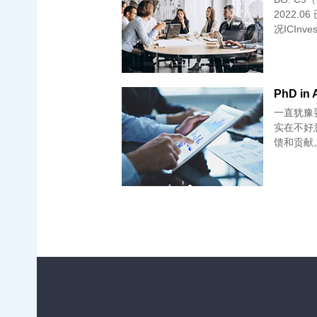
2022.
况ICInve
PhD i
一直犹豫
实在不好
馈和贡献