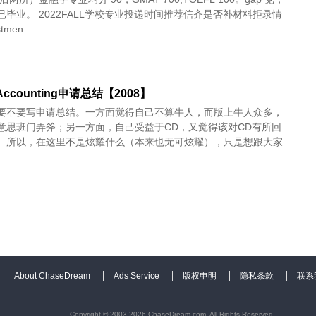
06 已毕业。 2022FALL学校专业投递时间推荐信齐是否补材料拒录情
stmen
n Accounting申请总结【2008】
要不要写申请总结。一方面觉得自己不算牛人，而版上牛人众多，
意思班门弄斧；另一方面，自己受益于CD，又觉得该对CD有所回
。所以，在这里不是炫耀什么（本来也无可炫耀），只是想跟大家
About ChaseDream
Ads Service
版权申明
隐私条款
联系
Copyright © 2003-2026 ChaseDream.com, All Rights Reserved.