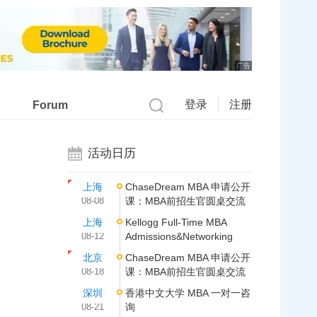
广告
登录
注册
Forum
活动日历
上海
ChaseDream MBA 申请公开
08-08
课：MBA前招生官圆桌交流
上海
Kellogg Full-Time MBA
08-12
Admissions&Networking
北京
ChaseDream MBA 申请公开
08-18
课：MBA前招生官圆桌交流
深圳
香港中文大学 MBA 一对一咨
08-21
询