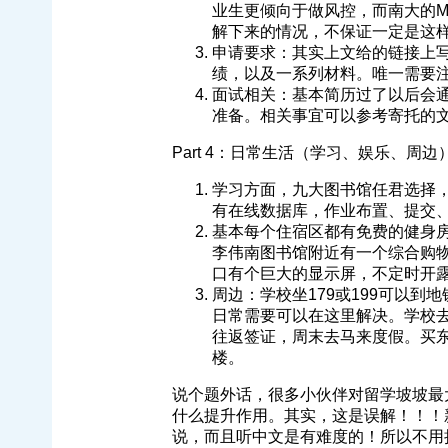
业生更倾向于做风控，而南大的M
解下来的情况，不保证一定是这
申请要求：其实上文给的链接上写
绩，以及一系列材料。唯一需要
面试相关：基本简历过了以后会通
准备。相关事宜可以参考寄托的
Part 4：日常生活（学习、娱乐、周边
学习方面，九大图书馆任君选择
有在线数据库，作业布置、提交
基本每个住宿区都有免费的健身
李伟南图书馆附近有一个综合购
口有个巨大的显示屏，不定时开
周边：学校坐179或199可以
日常需要可以在这里解决。学校
往返签证，周末去马来度假。买
楼。
说个题外话，很多小伙伴对留学坡坡最
什么提升作用。其实，这是误解！！！新
说，而且听中文是有难度的！所以不用