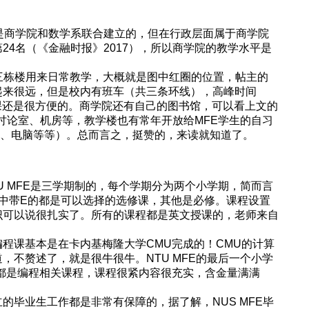
是商学院和数学系联合建立的，但在行政层面属于商学院
24名（《金融时报》2017），所以商学院的教学水平是
有三栋楼用来日常教学，大概就是图中红圈的位置，帖主的
起来很远，但是校内有班车（共三条环线），高峰时间
以上课还是很方便的。商学院还有自己的图书馆，可以看上文的
、讨论室、机房等，教学楼也有常年开放给MFE学生的自习
终端机、电脑等等）。总而言之，挺赞的，来读就知道了。
U MFE是三学期制的，每个学期分为两个小学期，简而言
中带E的都是可以选择的选修课，其他是必修。课程设置
识可以说很扎实了。所有的课程都是英文授课的，老师来自
程课基本是在卡内基梅隆大学CMU完成的！CMU的计算
，不赘述了，就是很牛很牛。NTU MFE的最后一个小学
都是编程相关课程，课程很紧内容很充实，含金量满满
的毕业生工作都是非常有保障的，据了解，NUS MFE毕