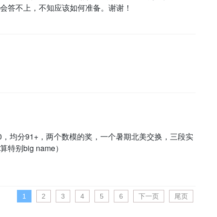
会答不上，不知应该如何准备。谢谢！
t730，均分91+，两个数模的奖，一个暑期北美交换，三段实
别big name）
1
2
3
4
5
6
下一页
尾页