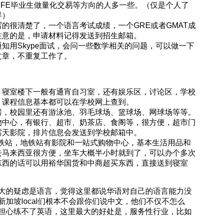
FE毕业生做量化交易等方向的人多一些。（仅是个人了
样）
的很清楚了，一个语言考试成绩，一个GRE或者GMAT成
注意的是，申请材料记得发送到招生邮箱。
知用Skype面试，会问一些数学相关的问题，可以做一下
文章，不重复工作了。
）
，寝室楼下一般有通宵自习室，还有娱乐区，讨论区，学校
、课程信息基本都可以在学校网上查到。
房，校园里还有游泳池、羽毛球场、篮球场、网球场等等。
物中心，有银行、超市、奶茶店、食阁等，很方便，超市门
露天影院，排片信息会发送到学校邮箱中。
到地铁站，地铁站有影院和一站式购物中心，基本生活用品和
去马来西亚很方便，坐车大概半小时就到了，可以办个多次
东西的话可以用裕华国货和中商超买东西，直接送到寝室
大的疑虑是语言，觉得这里都说华语对自己的语言能力没
加坡local们根本不会跟你们说中文，他们不仅不怎么
担心练不了英语，这里最大的好处是，服务性行业，比如