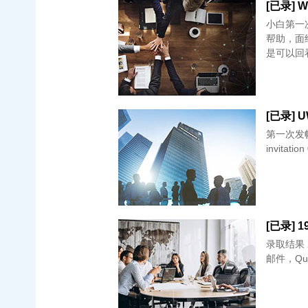
[已录] Wi
小白第一次发
帮助，面经
是可以回
[已录] U
第一次发帖，小白报面
录取结果 2/
邮件，Quan