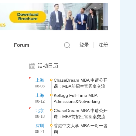
广告
登录
注册
Forum
活动日历
上海
ChaseDream MBA 申请公开
08-08
课：MBA前招生官圆桌交流
上海
Kellogg Full-Time MBA
08-12
Admissions&Networking
北京
ChaseDream MBA 申请公开
08-18
课：MBA前招生官圆桌交流
深圳
香港中文大学 MBA 一对一咨
08-21
询