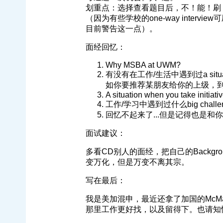
划重点：选择查看题目后，不！能！刷
（因为有些学校的one-way inter
目前警告这一点）。
面经回忆：
Why MSBA at UWM?
有没有在工作/生活中遇到过a situation 
如你要推荐某朋友给你的上级，
A situation when you take initiat
工作/学习中遇到过什么big chal
回忆不起来了...但是记得也是和
面试建议：
多看CD别人的面经，把自己的Backgrou
变万化，但是万变不离其宗。
写在最后：
我是美加混申，最近还拿了加国的McMas
那里工作更好找，以及留得下。也请知