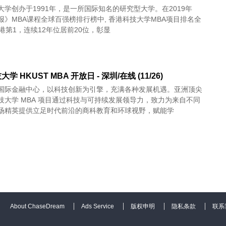
大学创办于1991年，是一所国际知名的研究型大学。在2019年
报》MBA课程全球百强榜排行榜中, 香港科技大学MBA项目排名全
港第1，连续12年位居前20位，彰显
学 HKUST MBA 开放日 - 深圳/在线 (11/26)
国际金融中心，以科技创新为引擎，充满各种发展机遇。亚洲顶尖
技大学 MBA 项目通过科技与可持续发展领导力，致力为来自不同
场精英提供立足时代前沿的商科教育和环球视野，赋能学
About ChaseDream
Ads Service
版权申明
隐私条款
联系