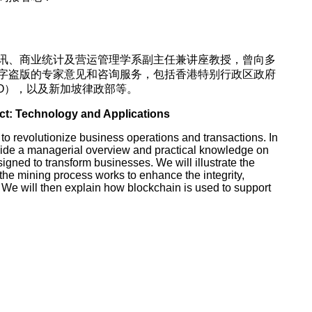
讯、商业统计及营运管理学系副主任兼讲座教授，曾向多
字盗版的专家意见和咨询服务，包括香港特别行政区政府
O），以及新加坡律政部等。
ct: Technology and Applications
to revolutionize business operations and transactions. In
ovide a managerial overview and practical knowledge on
igned to transform businesses. We will illustrate the
the mining process works to enhance the integrity,
 We will then explain how blockchain is used to support