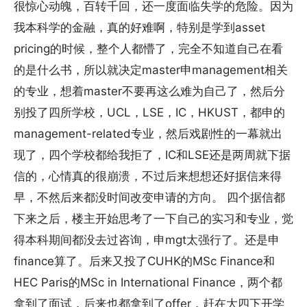
很惊心动魄，百转千回，还一度面临失学的危险。因为
我本科学的金融，真的好难啊，特别是学到asset
pricing的时候，整个人都懵了，完全不知道自己在看
的是什么书，所以就决定master申management相关
的专业，想着master不要再这么难为自己了，然后分
别投了四所学校，UCL，LSE，IC，HKUST，都申的
management-related专业，然后戏剧性的一幕就出
现了，四个学校都给我拒了，IC和LSE还是两周就下据
信的，心情真的很崩溃，不过后来想想还好据信来得
早，不然后来都没时间改变申请的方向。 四个据信都
下来之后，楼主开始思考了一下自己的实习和专业，觉
得本科期间都没去过咨询，申mgt太强行了。还是申
finance算了。后来又投了CUHK的MSc Finance和
HEC Paris的MSc in International Finance，两个都
拿到了面试，后来也都拿到了offer，赶在大四下开学