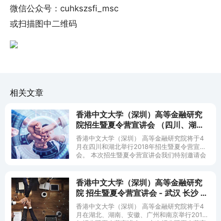
微信公众号：cuhkszsfi_msc
或扫描图中二维码
相关文章
香港中文大学（深圳）高等金融研究
院招生暨夏令营宣讲会 （四川、湖
北）
香港中文大学（深圳） 高等金融研究院将于4
月在四川和湖北举行2018年招生暨夏令营宣讲
会。 本次招生暨夏令营宣讲会我们特别邀请会
计学和经济学两大硕士项目的招生官和面试
官，
香港中文大学（深圳）高等金融研究
院 招生暨夏令营宣讲会 - 武汉 长沙 合
肥 广州 南京
香港中文大学（深圳） 高等金融研究院将于4
月在湖北、湖南、安徽、广州和南京举行2018