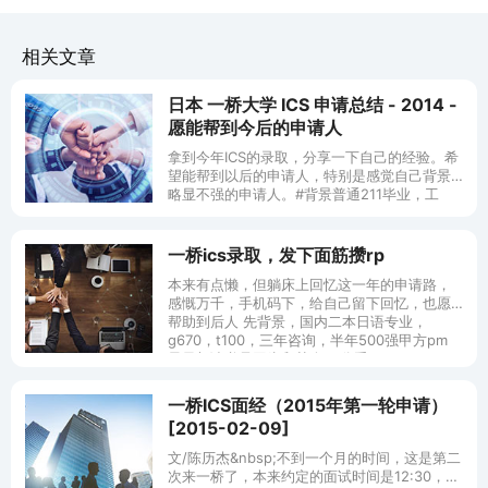
相关文章
日本 一桥大学 ICS 申请总结 - 2014 -
愿能帮到今后的申请人
拿到今年ICS的录取，分享一下自己的经验。希
望能帮到以后的申请人，特别是感觉自己背景
略显不强的申请人。#背景普通211毕业，工
科。4年日本工作经验，制造业。英语普普通
通，日语perapera。#为什么
一桥ics录取，发下面筋攒rp
本来有点懒，但躺床上回忆这一年的申请路，
感慨万千，手机码下，给自己留下回忆，也愿
帮助到后人 先背景，国内二本日语专业，
g670，t100，三年咨询，半年500强甲方pm
最早想读书是因为和某个ex分手
一桥ICS面经（2015年第一轮申请）
[2015-02-09]
文/陈历杰&nbsp;不到一个月的时间，这是第二
次来一桥了，本来约定的面试时间是12:30，但