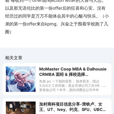
箱 每收到一个offer或rejection letter的大喜与大悲。
以及那无语伦比的第一份offer后的狂喜和心安。没有
经历过的同学是万万不能体会其中的心酸与快乐。（小
弟的第一份offer来自kpmg。兴奋之于围着学校跑了几
圈）
相关文章
McMaster Coop MBA & Dalhousie
CRMBA 面经 & 择校选择
[2023.01.09]
先来 po 一下我的背景： 陆本双非，绩点
3.0/4.0 工作经验：美企市调公司工作3年，法
资美妆公司 1 年半，国内消费品公司半年
GMAT：630；IELTS：7.5（6.5） 我是和我
加村商科项目信息分享-滑铁卢、女
王、UT、Ivey、约克、SFU、UBC、