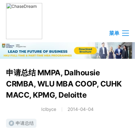
菜单
申请总结 MMPA, Dalhousie
CRMBA, WLU MBA COOP, CUHK
MACC, KPMG, Deloitte
lclbyce
2014-04-04
申请总结
#