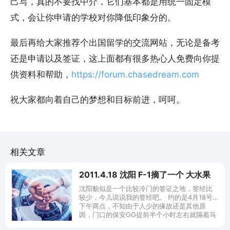
己写，真的不要找中介，它们基本都是用统一固定模
式，会让你申请的学校对你降低印象分的。
最后再给大家推荐个出国留学的交流网站，无论是备考
还是申请以及签证，这上面都有很多热心人免费向你提
供资料和帮助，
https://forum.chasedream.com
祝大家都向着自己的梦想和目标前进，呵呵。
相关文章
2011.4.18 沈阳 F-1摘了一个 大水果
沈阳貌似是一个比较冷门的签证之地，签经比
较少，今儿说说我的签经吧。 约的是4月18号
下午两点，不知由于人少的缘故还是其他原
因，门口的保安GG提前半个小时左右就隔着马
路开始喊人进场了，提醒各位去沈阳签