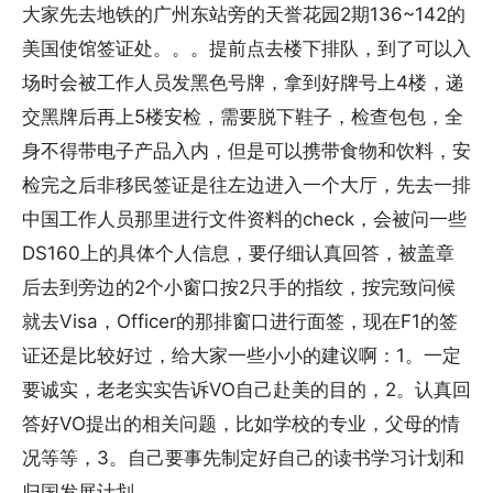
大家先去地铁的广州东站旁的天誉花园2期136~142的
美国使馆签证处。。。提前点去楼下排队，到了可以入
场时会被工作人员发黑色号牌，拿到好牌号上4楼，递
交黑牌后再上5楼安检，需要脱下鞋子，检查包包，全
身不得带电子产品入内，但是可以携带食物和饮料，安
检完之后非移民签证是往左边进入一个大厅，先去一排
中国工作人员那里进行文件资料的check，会被问一些
DS160上的具体个人信息，要仔细认真回答，被盖章
后去到旁边的2个小窗口按2只手的指纹，按完致问候
就去Visa，Officer的那排窗口进行面签，现在F1的签
证还是比较好过，给大家一些小小的建议啊：1。一定
要诚实，老老实实告诉VO自己赴美的目的，2。认真回
答好VO提出的相关问题，比如学校的专业，父母的情
况等等，3。自己要事先制定好自己的读书学习计划和
归国发展计划。