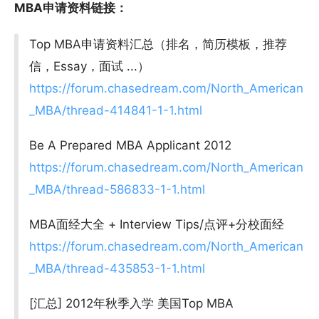
MBA申请资料链接：
Top MBA申请资料汇总（排名，简历模板，推荐
信，Essay，面试 ...）
https://forum.chasedream.com/North_American
_MBA/thread-414841-1-1.html
Be A Prepared MBA Applicant 2012
https://forum.chasedream.com/North_American
_MBA/thread-586833-1-1.html
MBA面经大全 + Interview Tips/点评+分校面经
https://forum.chasedream.com/North_American
_MBA/thread-435853-1-1.html
[汇总] 2012年秋季入学 美国Top MBA