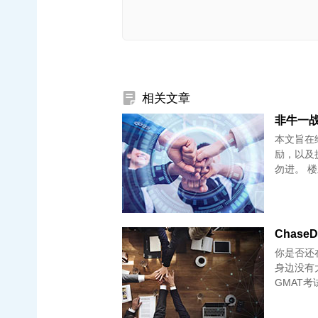
相关文章
非牛一战G
本文旨在
励，以及
勿进。 
你是否还
身边没有
GMAT