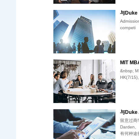
Admissions
competi
&nbsp; MI
HK(7/15),
留意过商学
Darde
有何种途