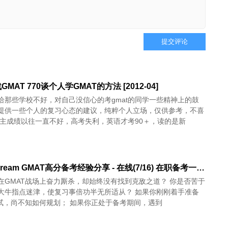
提交评论
MAT 770谈个人学GMAT的方法 [2012-04]
给那些学校不好，对自己没信心的考gmat的同学一些精神上的鼓
提供一些个人的复习心态的建议，纯粹个人立场，仅供参考，不喜
楼主成绩以往一直不好，高考失利，英语才考90＋，读的是新
ChaseDream GMAT高分备考经验分享 - 在线(7/16) 在职备考一战770
在GMAT战场上奋力厮杀，却始终没有找到克敌之道？ 你是否苦于
大牛指点迷津，使复习事倍功半无所适从？ 如果你刚刚着手准备
考试，尚不知如何规划； 如果你正处于备考期间，遇到