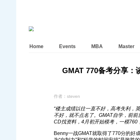
Home
Events
MBA
Master
GMAT 770备考分享：谈
作者：
steven
“楼主成绩以往一直不好，高考失利，
不好，就不点名了。GMAT自学，前前后
CD找资料，4月初开始模考，一模760，
Benny一战GMAT就取得了770分
为“自制力”和“科学的时间安排”是致