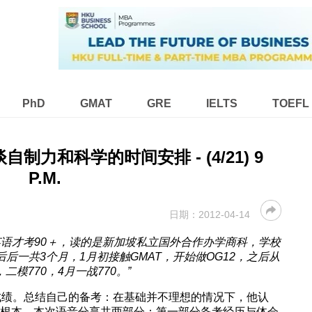
PhD
GMAT
GRE
IELTS
TOEFL
自制力和科学的时间安排 - (4/21) 9
P.M.
日期：
2012-04-14
英语才考90＋，读的是新加坡私立国外合作办学商科，学校
后一共3个月，1月初接触GMAT，开始做OG12，之后从
二模770，4月一战770。”
的好成绩。总结自己的备考：在基础并不理想的情况下，他认
胜的根本。本次语音分享共两部分：第一部分备考经历与体会