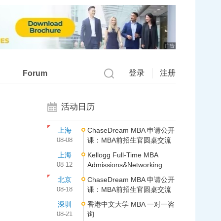
广告
登录
注册
Forum
活动日历
上海
ChaseDream MBA 申请公开
08-08
课：MBA前招生官圆桌交流
上海
Kellogg Full-Time MBA
08-12
Admissions&Networking
北京
ChaseDream MBA 申请公开
08-18
课：MBA前招生官圆桌交流
深圳
香港中文大学 MBA 一对一咨
08-21
询