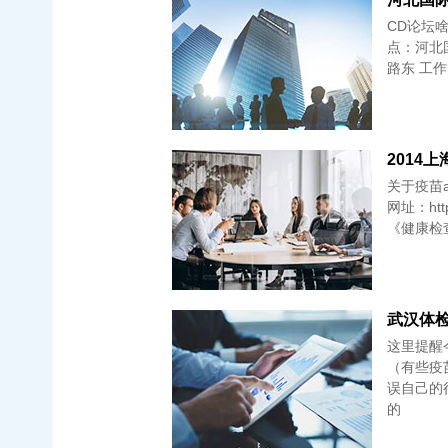
CD论坛
点：河北
路东 工作
2014
关于疫苗
网址：http
《健康检
武汉体检＋
这里提醒
（有些疫
误自己的
的