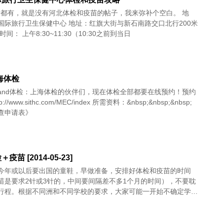
啥都有，就是没有河北体检和疫苗的帖子，我来弥补个空白。 地
国际旅行卫生保健中心 地址：红旗大街与新石南路交口北行200米
时间： 上午8:30~11:30（10:30之前到当日
上海体检
and体检：上海体检的伙伴们，现在体检全部都要在线预约！预约
://www.sithc.com/MEC/index 所需资料：&nbsp;&nbsp;&nbsp;
查申请表》
疫苗 [2014-05-23]
今年或以后要出国的童鞋，早做准备，安排好体检和疫苗的时间
苗是要求2针或3针的，中间要间隔差不多1个月的时间），不要耽
行程。根据不同洲和不同学校的要求，大家可能一开始不确定学校