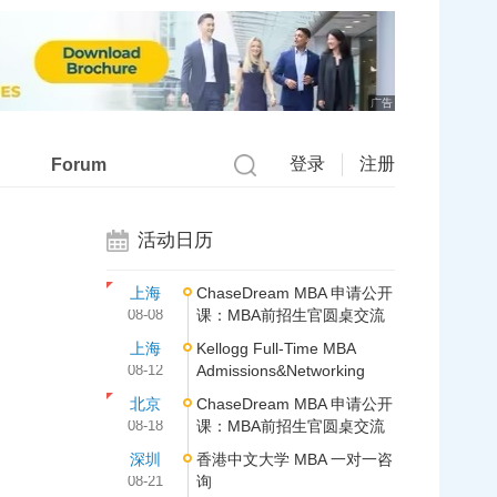
广告
登录
注册
Forum
活动日历
上海
ChaseDream MBA 申请公开
08-08
课：MBA前招生官圆桌交流
上海
Kellogg Full-Time MBA
08-12
Admissions&Networking
北京
ChaseDream MBA 申请公开
08-18
课：MBA前招生官圆桌交流
深圳
香港中文大学 MBA 一对一咨
08-21
询