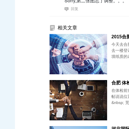
Sorry,第二张图忘了调整。。。
回复
相关文章
2015
今天去合
去一楼登
填纸质的
合肥 体
在体检前
帖说说位
&nbsp
河北国