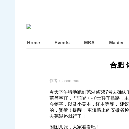
Home
Events
MBA
Master
合肥 
作者：
jasontmac
今天下午特地跑到芜湖路367号去确认
苗等事宜， 里面的小护士轻车熟路，主动提醒
会签字，以及小黄本，红本等等， 建
的，赞赞！提醒： 屯溪路上的安徽省
去芜湖路就行了！
附图几张，大家看看吧！