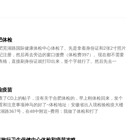
合肥体检
肥芜湖路国际健康体检中心体检了。先是拿着身份证和2张2寸照片
记注册，然后再去旁边的窗口缴费（体检费397）。现在都不需要
表格，直接刷身份证就打印出来，签个字就行了。然后先去一
检疫苗
查了CD上的帖子，没有关于合肥体检的，早上刚体检回来，发个
置和注意事项神马的好了~体检地址：安徽省出入境检验检疫大楼
; 芜湖路367号，在48中附近~费用：我做了体检和打了
际旅行卫生保健中心体检和疫苗攻略