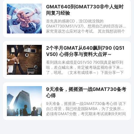
GMAT640到GMAT730非牛人短时
间复习经验
首先真的感谢CD，没CD就没我的
GMAT730(M51/V37)。想用自己的经历告诉大
家究竟该怎么应对这个考试。 其次我想说明个
人情况。本人英语最弱项，六级考过一次，
518。 一战今年5月，由于4
2个半月GMAT从640飙到790 (Q51
V50) 心得分享与资料大点评～
看到跳出来成绩是Q51V50 790我真是被吓到
啦，差点喊出来，肯定被考场监视给录下来
了，吼吼。（文末有成绩单～）下面分享一下
我的经验，毕竟我在CD收获很多啦～小女子背
景～ivy league美本毕业
9天准备，摇摇酒一战GMAT730备考
心得
9天准备，摇摇酒一战GMAT730备考心得 说下
自己背景，我已经是国际MBA，为了交换所以
必须有GMAT分数，考完期末考试就剩9天时间
准备了。写点心得给时间不充分和英语基础还
不错的朋友，也给大家鼓鼓