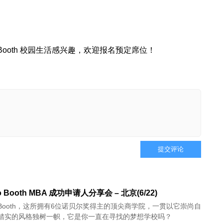
Booth 校园生活感兴趣，欢迎报名预定席位！
提交评论
go Booth MBA 成功申请人分享会 – 北京(6/22)
go Booth，这所拥有6位诺贝尔奖得主的顶尖商学院，一贯以它崇尚自
踏实的风格独树一帜，它是你一直在寻找的梦想学校吗？