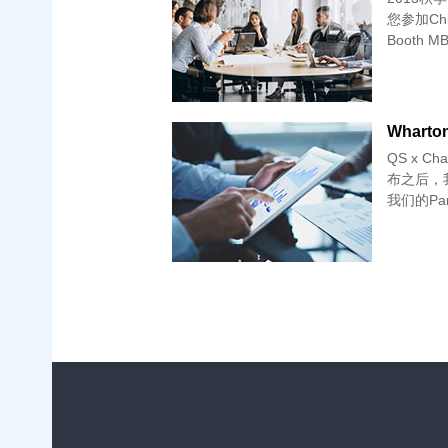
您参加Ch
Booth 
Whart
QS x C
布之后，
我们的Pa