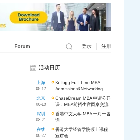
广告
登录
注册
Forum
活动日历
上海
Kellogg Full-Time MBA
08-12
Admissions&Networking
北京
ChaseDream MBA 申请公开
08-18
课：MBA前招生官圆桌交流
深圳
香港中文大学 MBA 一对一咨
08-21
询
在线
香港大学经管学院硕士课程
08-27
宣讲会