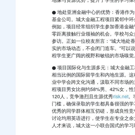
● 地处亚洲金融中心的优势：香港作
基金公司。城大金融工程项目紧邻中环
例如，项目经常组织学生参加香港金融
零距离接触行业领袖的机会。学校与众
参访。正如一位校友所言：“城大地处
实的市场动态，不会闭门造车。”可以
程学生更广阔的视野和敏锐的市场嗅觉
● 项目国际化与生源多元：城大金融
相当比例的国际留学生和内地生源。这
业中学会跨文化沟通，汲取不同市场的见解
程项目男女比例约58%男、42%女，
120人，竞争激烈且生源优秀
risk.net
。
门槛，确保录取的学生都具备很强的学
优秀的同学群体相互切磋，形成良性竞
讨论均用英语进行，使学生在专业之余
人才来说，城大这一小联合国式的学习