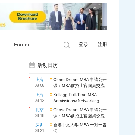
广告
登录
注册
Forum
活动日历
上海
ChaseDream MBA 申请公开
08-08
课：MBA前招生官圆桌交流
上海
Kellogg Full-Time MBA
08-12
Admissions&Networking
北京
ChaseDream MBA 申请公开
08-18
课：MBA前招生官圆桌交流
深圳
香港中文大学 MBA 一对一咨
08-21
询