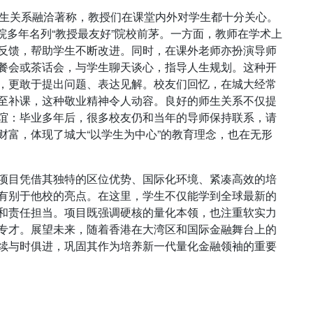
师生关系融洽著称，教授们在课堂内外对学生都十分关心。
城大商学院多年名列“教授最友好”院校前茅。一方面，教师在学术上
反馈，帮助学生不断改进。同时，在课外老师亦扮演导师
餐会或茶话会，与学生聊天谈心，指导人生规划。这种开
，更敢于提出问题、表达见解。校友们回忆，在城大经常
至补课，这种敬业精神令人动容。良好的师生关系不仅提
谊：毕业多年后，很多校友仍和当年的导师保持联系，请
财富，体现了城大“以学生为中心”的教育理念，也在无形
项目凭借其独特的区位优势、国际化环境、紧凑高效的培
有别于他校的亮点。在这里，学生不仅能学到全球最新的
和责任担当。项目既强调硬核的量化本领，也注重软实力
专才。展望未来，随着香港在大湾区和国际金融舞台上的
续与时俱进，巩固其作为培养新一代量化金融领袖的重要