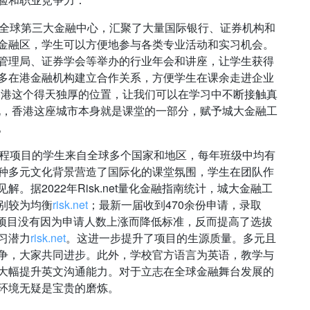
为全球第三大金融中心，汇聚了大量国际银行、证券机构和
金融区，学生可以方便地参与各类专业活动和实习机会。
管理局、证券学会等举办的行业年会和讲座，让学生获得
多在港金融机构建立合作关系，方便学生在课余走进企业
香港这个得天独厚的位置，让我们可以在学习中不断接触真
说，香港这座城市本身就是课堂的一部分，赋予城大金融工
。
工程项目的学生来自全球多个国家和地区，每年班级中均有
种多元文化背景营造了国际化的课堂氛围，学生在团队作
。据2022年Risk.net量化金融指南统计，城大金融工
性别较为均衡
risk.net
；最新一届收到470余份申请，录取
项目没有因为申请人数上涨而降低标准，反而提高了选拔
习潜力
risk.net
。这进一步提升了项目的生源质量。多元且
争，大家共同进步。此外，学校官方语言为英语，教学与
大幅提升英文沟通能力。对于立志在全球金融舞台发展的
环境无疑是宝贵的磨炼。