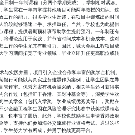
为全日制一年制课程（分两个学期完成），学制相对紧凑。
，学生需在一年内掌握其他项目可能两年教授的知识。这
效工作的能力。很多毕业生反馈，在项目中锻炼出的时间
人阶段能够迅速上手、承担重任。当然，学校也为此提供
点课程，提供暑期预科班帮助学生提前预习。一年制还有
，将理论应用于实践，并节省时间成本和机会成本。这对
归工作的学生尤其有吸引力。因此，城大金融工程项目成
大学习期间拓宽了专业领域，毕业立即升任更高职位或转
学术与实践并重，项目引入企业合作和丰富的奖学金机制。
某银行可能以其真实业务难题作为案例，让学生团队在导
高管评审。优秀方案有机会被采纳，相关学生还可获得实
构合作过（包括汇丰香港、某对冲基金等），深受学生欢
究生奖学金（包括入学奖、学业成绩优秀奖等），奖励在
不少金融工程学生因在风险管理研究比赛中获奖或课程名
担，也丰富了履历。此外，学校也鼓励学生申请香港政府
金等，支持他们参加海外交流或行业资格考试。通过这些
，学生努力学有所成，并勇于挑战更高平台。