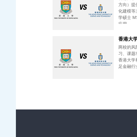
方向）提
化建模等
学硕士 M
应用。
两校的风
习、课题
香港大学
足金融行