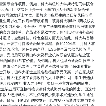
些国际合作项目。例如，科大与纽约大学斯特恩商学院合
 Finance)项目。这实际上是一个面向在职人士的双学位合作：
双方共同颁发硕士学位。虽然这与应届生的全日制风险管理
业生可以在工作后申请该项目，获得科大和NYU两校校友
供交换学习机会，部分学生在第二学期有机会前往欧洲或北美
的官方成绩单。这虽然不是双学位，但可以收获海外高校
外证书，金融科技、绿色金融方面尤其如此。科大与香港
，开设了可持续金融证书课程。例如2024年11月科大将
盖监管环境、绿色金融产品、ESG整合及气候风险管理。
加，完成后可获得由科大及行业机构联合认证的结业证
发展的同学非常有价值。类似地，科大也举办金融科技专业
网络安全风险等，学员通过考试可获得FinTech专业证
士开放，但科大硕士生报名往往能享受优惠，并在完成硕
是，科大还参与了香港政府的人才培养计划，学生若选修
联合颁发的“行业人才证明”，类似一种官方背书的证书。
硕士生毕业后可直接衔接攻读科大或海外名校的博士。但这对
多数人选择就业。不过仍有极少数学术兴趣强的学生通过
证。最后，HKUST的校友还可以在毕业后通过学校与专业
RMIA提供给科大学生的考试减免政策，可能让他们更快拿