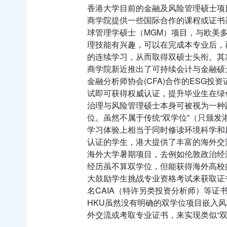
香港大学目前的金融及风险管理硕士项
商学院提供一些国际合作的课程或证书
球管理学硕士（MGM）项目，与欧美
理技能有兴趣，可以在完成本专业后，再
的连续学习，从而取得双硕士头衔。其
商学院新近推出了可持续会计与金融硕
金融分析师协会(CFA)合作的ESG
试即可获得权威认证，提升毕业生在绿
治理与风险管理硕士本身可被视为一种
位。虽然不属于传统“双学位”（只颁
学习体验上相当于同时修读环境科学和
认证的学生，港大提供了丰富的海外交
海外大学暑期项目，去例如伦敦政治经
经历虽不算双学位，但能获得海外高校
大鼓励学生挑战专业资格考试来获取证
名CAIA（特许另类投资分析师）等
HKU虽然没有明确的双学位项目嵌入
外交流或考取专业证书，来实现类似“双