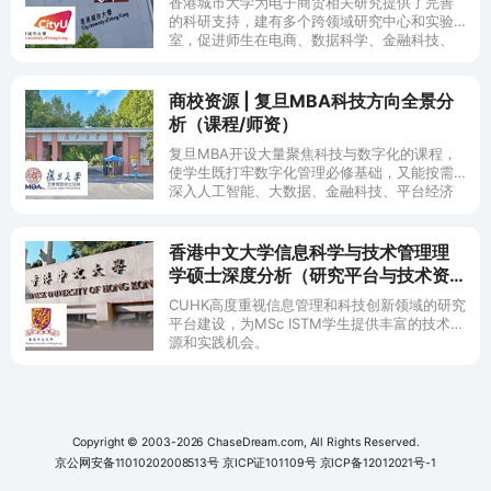
香港城市大学为电子商贸相关研究提供了完善
的科研支持，建有多个跨领域研究中心和实验
室，促进师生在电商、数据科学、金融科技、
信息系统等方面的科研与实践。
商校资源 | 复旦MBA科技方向全景分
析（课程/师资）
复旦MBA开设大量聚焦科技与数字化的课程，
使学生既打牢数字化管理必修基础，又能按需
深入人工智能、大数据、金融科技、平台经济
等专业方向学习。同时复旦MBA汇聚了众多在
科技和创新领域具备深厚造诣的教授，下面为
大家介绍。
香港中文大学信息科学与技术管理理
学硕士深度分析（研究平台与技术资
源支持）
CUHK高度重视信息管理和科技创新领域的研究
平台建设，为MSc ISTM学生提供丰富的技术资
源和实践机会。
Copyright © 2003-2026 ChaseDream.com, All Rights Reserved.
京公网安备11010202008513号
京ICP证101109号
京ICP备12012021号-1