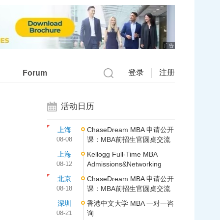
广告
登录
注册
Forum
活动日历
上海
ChaseDream MBA 申请公开
08-08
课：MBA前招生官圆桌交流
上海
Kellogg Full-Time MBA
08-12
Admissions&Networking
北京
ChaseDream MBA 申请公开
08-18
课：MBA前招生官圆桌交流
深圳
香港中文大学 MBA 一对一咨
08-21
询