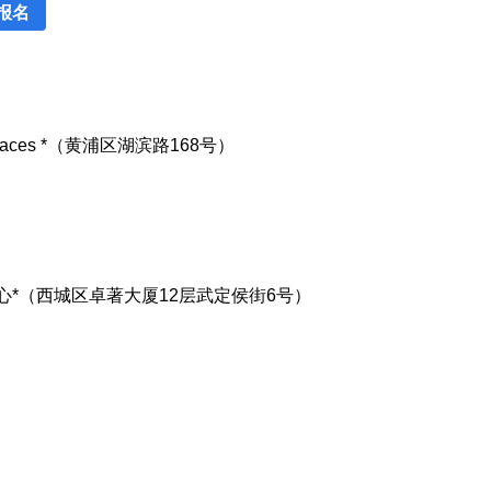
报名
ces *（黄浦区湖滨路168号）
心*（西城区卓著大厦12层武定侯街6号）