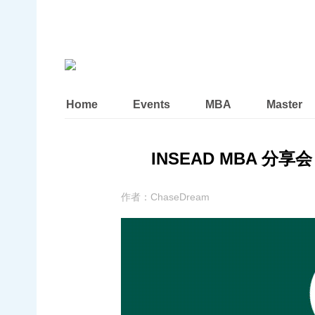
Home
Events
MBA
Master
INSEAD MBA 分享会 -
作者：
ChaseDream