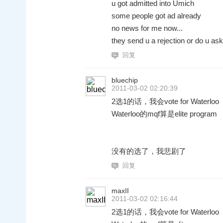
u got admitted into Umich
some people got ad already
no news for me now...
they send u a rejection or do u as
回复
bluechip
2011-03-02 02:20:39
2选1的话，我会vote for Waterloo
Waterloo的mqf算是elite program
没有的选了，我悲剧了
回复
maxII
2011-03-02 02:16:44
2选1的话，我会vote for Waterloo