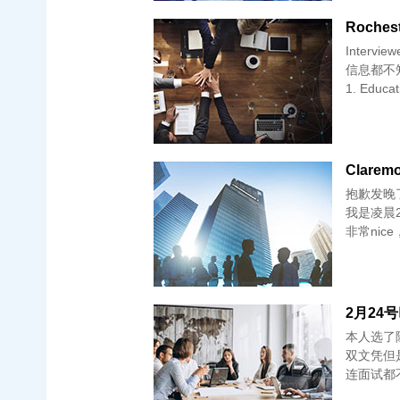
Rochest
Inter
信息都不
1. Educat
Claremo
抱歉发晚
我是凌晨2
非常ni
2月24号巴
本人选了
双文凭但
连面试都