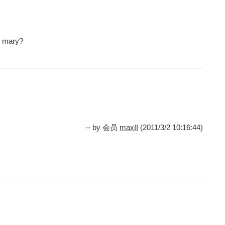
k mary?
-- by 会员
maxII
(2011/3/2 10:16:44)