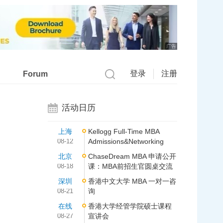
广告
登录
注册
Forum
活动日历
上海
Kellogg Full-Time MBA
08-12
Admissions&Networking
北京
ChaseDream MBA 申请公开
08-18
课：MBA前招生官圆桌交流
深圳
香港中文大学 MBA 一对一咨
08-21
询
在线
香港大学经管学院硕士课程
08-27
宣讲会