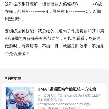
这种循序很好理解，但是出题人偏偏将B------>C放
在前，然后A------>B，最后在 B------>C，以期
制造混乱。
要训练这种技能，我总结的九道句子作用真题和其中第
4和8题的再解释是有所帮助的，可以再看看，然后再
做题时，有意培养，不出一月，就能见到效果。不知兄
台是否嫌慢？
相关文章
GMAT逻辑区精华贴汇总－方法篇
一、复习方法汇总 N人心经总结 [推荐]GMAT
单科捷进之逻辑篇
&nbsp;&nbsp;&nbsp;&nbsp;by 流沙
https://forum.chasedream.c