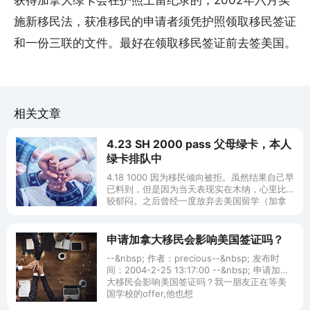
获得加拿大绿卡会在护照上留纪录的，2002年六月实
施新移民法，获准移民的申请者须凭护照领取移民签证
和一份三联的文件。最好在领取移民签证前去签美国。
相关文章
4.23 SH 2000 pass 父母绿卡，本人
绿卡排队中
4.18 1000 因为移民倾向被拒。虽然结果自己早
已料到，但是因为当天表现实在木纳，心里比
较郁闷。之后曾经一度放弃去美国留学（加拿
大签证已经签出），没想到这时候命运出现转
折：第二天在网上遇到Elai
申请加拿大移民会影响美国签证吗？
--&nbsp; 作者：precious--&nbsp; 发布时
间：2004-2-25 13:17:00 --&nbsp; 申请加拿
大移民会影响美国签证吗？我一朋友正在等美
国学校的offer,他也想