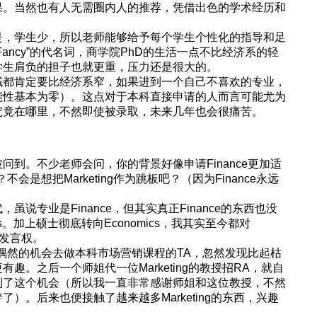
果。当然也有人无需圈内人的推荐，凭借出色的学术经历和
。
是，学生少，所以老师能够给予每个学生个性化的指导和足
ancy”的代名词，商学院PhD的生活一点不比经济系的轻
学生肩负的担子也就更重，压力还是很大的。
域都肯定要比经济系窄，如果进到一个自己不喜欢的专业，
能性基本为零）。这点对于本科直接申请的人而言可能尤为
究竟在哪里，不然即使被录取，未来几年也会很痛苦。
都会被问到。不少老师会问，你的背景好像申请Finance更加适
？不会是想把Marketing作为跳板吧？（因为Finance永远
说专业是Finance，但其实真正Finance的东西也没
s。加上硕士彻底转向Economics，我其实至今都对
有发言权。
次极其偶然的机会去做本科市场营销课程的TA，忽然发现比起枯
趣。之后一个师姐代一位Marketing的教授招RA，就自
到了这个机会（所以我一直非常感谢师姐和这位教授，不然
）。后来也便接触了越来越多Marketing的东西，兴趣