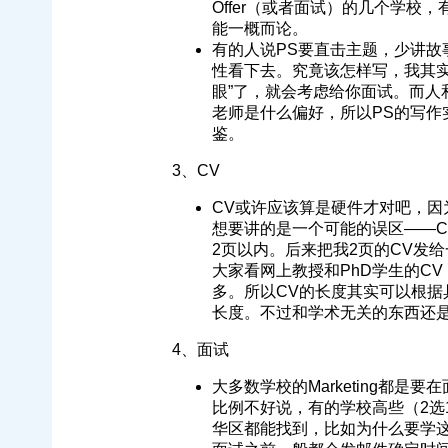
Offer（或者面试）的几个学校，
能一概而论。
有的人说PS要直击主题，少讲故
性看下去。究竟该怎样写，我其实
眼”了，就会考虑给你面试。而人
老师是什么偏好，所以PS的写
鉴。
3、CV
CV或许应该算是硬件才对吧，
想要讲的是一个可能的误区——C
2页以内。后来把我2页的CV发
大家看网上教授和PhD学生的C
多。所以CV的长度其实可以根
长度。不过和学术无关的东西还
4、面试
大多数学校的Marketing都是
比例不好说，有的学校高些（2选
华区都能找到，比如为什么要学