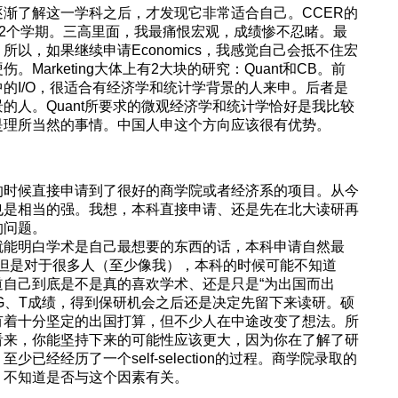
渐了解这一学科之后，才发现它非常适合自己。CCER的
是2个学期。三高里面，我最痛恨宏观，成绩惨不忍睹。最
以，如果继续申请Economics，我感觉自己会抵不住宏
Marketing大体上有2大块的研究：Quant和CB。前
的I/O，很适合有经济学和统计学背景的人来申。后者是
的人。Quant所要求的微观经济学和统计学恰好是我比较
是理所当然的事情。中国人申这个方向应该很有优势。
的时候直接申请到了很好的商学院或者经济系的项目。从今
也是相当的强。我想，本科直接申请、还是先在北大读研再
的问题。
就能明白学术是自己最想要的东西的话，本科申请自然最
。但是对于很多人（至少像我），本科的时候可能不知道
道自己到底是不是真的喜欢学术、还是只是“为出国而出
G、T成绩，得到保研机会之后还是决定先留下来读研。硕
有着十分坚定的出国打算，但不少人在中途改变了想法。所
看来，你能坚持下来的可能性应该更大，因为你在了解了研
已经经历了一个self-selection的过程。商学院录取的
，不知道是否与这个因素有关。