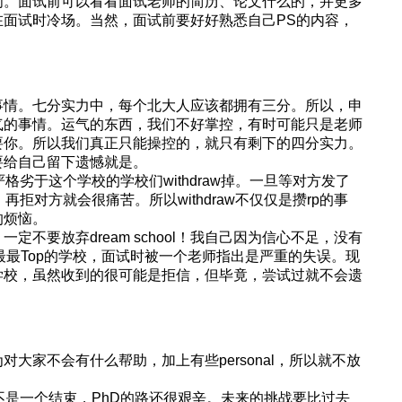
间。面试前可以看看面试老师的简历、论文什么的，并更多
在面试时冷场。当然，面试前要好好熟悉自己PS的内容，
事情。七分实力中，每个北大人应该都拥有三分。所以，申
气的事情。运气的东西，我们不好掌控，有时可能只是老师
要你。所以我们真正只能操控的，就只有剩下的四分实力。
要给自己留下遗憾就是。
严格劣于这个学校的学校们withdraw掉。一旦等对方发了
，再拒对方就会很痛苦。所以withdraw不仅仅是攒rp的事
的烦恼。
定不要放弃dream school！我自己因为信心不足，没有
MIT等最最Top的学校，面试时被一个老师指出是严重的失误。现
学校，虽然收到的很可能是拒信，但毕竟，尝试过就不会遗
大家不会有什么帮助，加上有些personal，所以就不放
而不是一个结束，PhD的路还很艰辛。未来的挑战要比过去