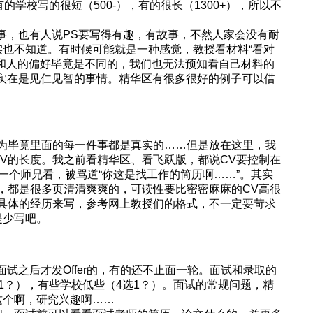
有的学校写的很短（500-），有的很长（1300+），所以不
事，也有人说PS要写得有趣，有故事，不然人家会没有耐
也不知道。有时候可能就是一种感觉，教授看材料“看对
和人的偏好毕竟是不同的，我们也无法预知看自己材料的
作实在是见仁见智的事情。精华区有很多很好的例子可以借
因为毕竟里面的每一件事都是真实的……但是放在这里，我
V的长度。我之前看精华区、看飞跃版，都说CV要控制在
给一个师兄看，被骂道“你这是找工作的简历啊……”。其实
V，都是很多页清清爽爽的，可读性要比密密麻麻的CV高很
据具体的经历来写，参考网上教授们的格式，不一定要苛求
是少写吧。
要在面试之后才发Offer的，有的还不止面一轮。面试和录取的
1？），有些学校低些（4选1？）。面试的常规问题，精
这个啊，研究兴趣啊……