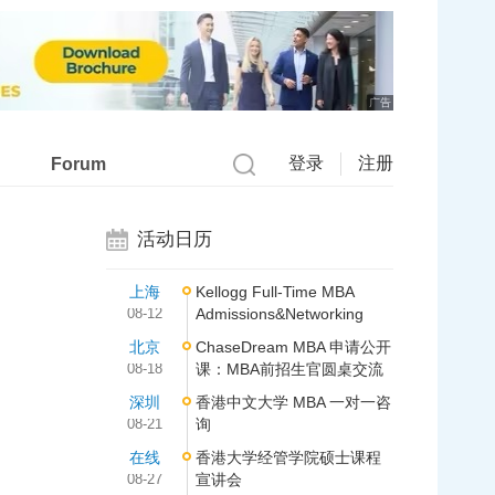
广告
登录
注册
Forum
活动日历
上海
Kellogg Full-Time MBA
08-12
Admissions&Networking
北京
ChaseDream MBA 申请公开
08-18
课：MBA前招生官圆桌交流
深圳
香港中文大学 MBA 一对一咨
08-21
询
在线
香港大学经管学院硕士课程
08-27
宣讲会