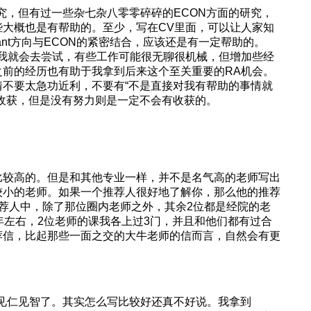
g的研究，但有过一些杂七杂八零零碎碎的ECON方面的研究，
些大概也是有帮助的。至少，写在CV里面，可以让人家知
nt方向与ECON的紧密结合，应该还是有一定帮助的。
，我就会去尝试，有些工作可能很无聊很机械，但增加些经
之前的经历也有助于我拿到后来这个至关重要的RA机会。
不要太急功近利，不要有“不是直接对我有帮助的事情就
收获，但是没有努力则是一定不会有收获的。
比较高的。但是和其他专业一样，并不是名气高的老师写出
较小的老师。如果一个推荐人很好地了解你，那么他的推荐
荐人中，除了那位圈内老师之外，其余2位都是经院的老
年左右，2位老师的课我各上过3门，并且和他们都有过合
荐信，比起那些一面之交的大牛老师的信而言，自然会有更
是见仁见智了。其实怎么写比较好还真不好说。我拿到