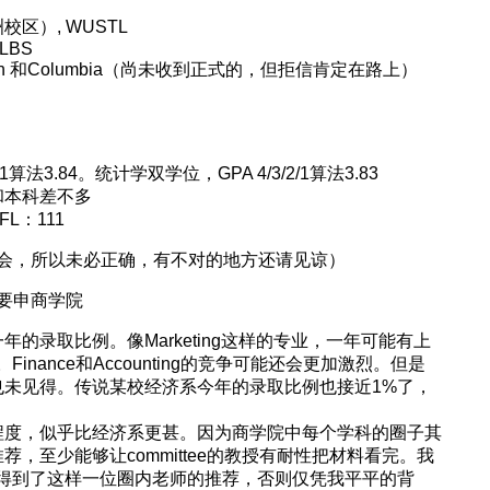
（欧洲校区）, WUSTL
 LBS
rthwestern 和Columbia（尚未收到正式的，但拒信肯定在路上）
算法3.84。统计学双学位，GPA 4/3/2/1算法3.83
和本科差不多
L：111
会，所以未必正确，有不对的地方还请见谅）
要申商学院
的录取比例。像Marketing这样的专业，一年可能有上
inance和Accounting的竞争可能还会更加激烈。但是
也未见得。传说某校经济系今年的录取比例也接近1%了，
程度，似乎比经济系更甚。因为商学院中每个学科的圈子其
，至少能够让committee的教授有耐性把材料看完。我
，得到了这样一位圈内老师的推荐，否则仅凭我平平的背