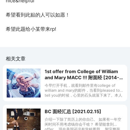
nice&helpful
希望看到此贴的人可以如愿！
希望此题给小某带来rp!
相关文章
1st offer from College of William
and Mary MACC !!! 附面经 [2014-
02-06]
今早打开手机，就看到邮件里有college of
william and mary的邮件，当看到pleased to
tell you的时候，心里的石头就落下来了。本人
申了有10所美国大学，已经有三个
BC 面经汇总 [2021.02.15]
介绍一下除了简历上的你自己。 如果有一年空
闲时间不用考虑钱你会干啥？ 希望能拿到
offer ，现在美国还没有学校要我。 附完整面