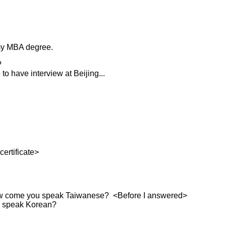
 my MBA degree.
?
to have interview at Beijing...
certificate>
How come you speak Taiwanese? <Before I answered>
ou speak Korean?