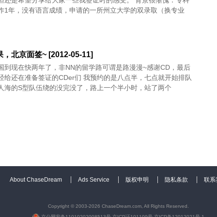
但还是希望分享给大家一些我签证时的感受。 背景很惭愧：专科
作1年，没有语言成绩，申请的一所州立大学的双录取（换专业
，北京面签~ [2012-05-11]
国到现在快两年了，非NN的留学路可谓是路漫漫~感谢CD，最后
经给还在准备签证的CDer们 我预约的是八点半，七点就开始排队
人海的S型队伍绕的没完没了，路上一个半小时，站了两个
About ChaseDream
Ads Service
版权申明
隐私条款
联系
Copyright © 2003-2026 ChaseDream.com, All Rights Reserved.
京公网安备11010202008513号
京ICP证101109号
京ICP备12012021号-1