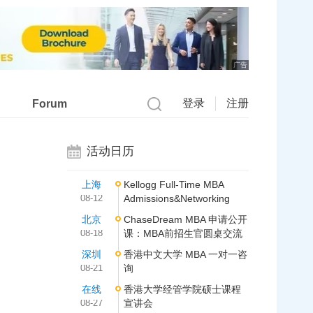
广告
登录
注册
Forum
活动日历
上海
Kellogg Full-Time MBA
08-12
Admissions&Networking
北京
ChaseDream MBA 申请公开
08-18
课：MBA前招生官圆桌交流
深圳
香港中文大学 MBA 一对一咨
08-21
询
在线
香港大学经管学院硕士课程
08-27
宣讲会