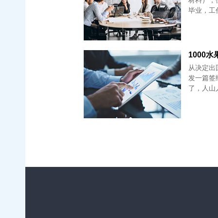
材料），
毕业，工
1000水果
从决定出
发一篇签
了，人山