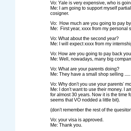
Vo: Yale is very expensive, who is goi
Me: I am going to support myself partia
cosigner.
Vo: How much are you going to pay by 
Me: First year, xxxx from my personal 
Vo: What about the second year?
Me: I will expect xxxx from my internsh
Vo: How are you going to pay back your
Me: Well, nowadays, many big companie
Vo: What are your parents doing?
Me: They have a small shop selling .....
Vo: Why don't you use your parents' m
Me: I don't want to use their money. I
for almost 30 years. Now it is the time 
seems that VO nodded a little bit).
(don't remember the rest of the quesiton
Vo: your visa is approved.
Me: Thank you.