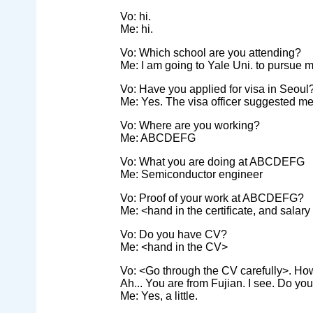
Vo: hi.
Me: hi.
Vo: Which school are you attending?
Me: I am going to Yale Uni. to pursue
Vo: Have you applied for visa in Seoul
Me: Yes. The visa officer suggested me 
Vo: Where are you working?
Me: ABCDEFG
Vo: What you are doing at ABCDEFG
Me: Semiconductor engineer
Vo: Proof of your work at ABCDEFG?
Me: <hand in the certificate, and salary 
Vo: Do you have CV?
Me: <hand in the CV>
Vo: <Go through the CV carefully>. 
Ah... You are from Fujian. I see. Do y
Me: Yes, a little.