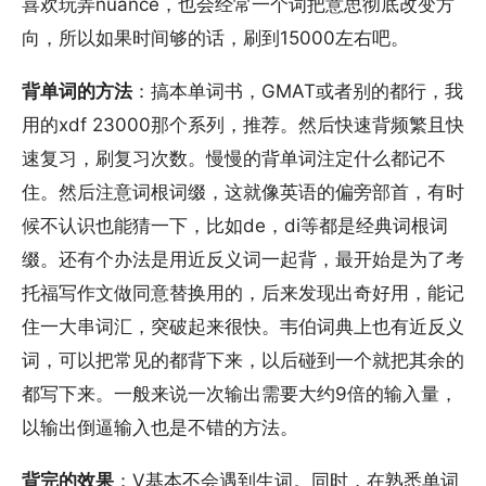
喜欢玩弄nuance，也会经常一个词把意思彻底改变方
向，所以如果时间够的话，刷到15000左右吧。
背单词的方法
：搞本单词书，GMAT或者别的都行，我
用的xdf 23000那个系列，推荐。然后快速背频繁且快
速复习，刷复习次数。慢慢的背单词注定什么都记不
住。然后注意词根词缀，这就像英语的偏旁部首，有时
候不认识也能猜一下，比如de，di等都是经典词根词
缀。还有个办法是用近反义词一起背，最开始是为了考
托福写作文做同意替换用的，后来发现出奇好用，能记
住一大串词汇，突破起来很快。韦伯词典上也有近反义
词，可以把常见的都背下来，以后碰到一个就把其余的
都写下来。一般来说一次输出需要大约9倍的输入量，
以输出倒逼输入也是不错的方法。
背完的效果
：V基本不会遇到生词。同时，在熟悉单词