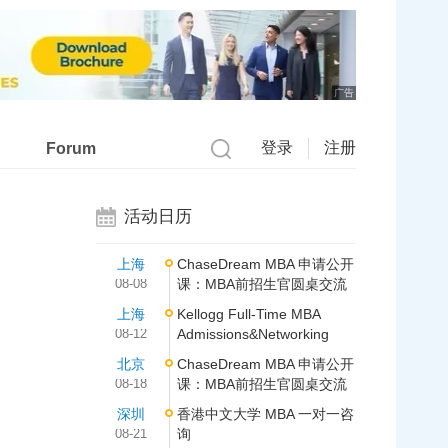
广告
登录
注册
Forum
活动日历
上海
ChaseDream MBA 申请公开
08-08
课：MBA前招生官圆桌交流
上海
Kellogg Full-Time MBA
08-12
Admissions&Networking
北京
ChaseDream MBA 申请公开
08-18
课：MBA前招生官圆桌交流
深圳
香港中文大学 MBA 一对一咨
08-21
询