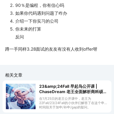
90％是编程，你有信心吗
如果你代码遇到问题了咋办
介绍一下你实习的公司
你未来的打算
反问
蹲一手同样3.28面试的友友有没有人收到offer呀
相关文章
23&amp;24Fall 早起鸟公开课 |
ChaseDream 老王全面解析商科硕士
留学热门目的地 (美英港新) - 在线
在1月25日的老王公开课中，老王为
(1/28)
22Fall/23/24Fall的小伙伴们解答了在这个申请
时间段关于加申/补申/gap的疑问。
23Fall/24Fall的早鸟们，你们的申请季即将到