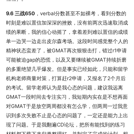
9.6 三战650
，verbal分数甚至不如裸考，看到分数的
时刻是难以置信加深深的挫败，没有前两次迅速取消成
绩的果断，我的信心动摇了，拿着差到难以置信的成绩
单一边哭一边走出皮尔森考场。这段时间感觉整个人的
精神状态蛮差了，被GMAT再次狠狠击打，错过r1申请
可能被迫gap的恐慌，以及又要继续被GMAT持续折磨
的多重绝望几乎爆发。但是事实已经如此，只能和留学
机构老师商量对策，打算赶r2申请，又报名了2个月后
的考试。留学老师认为是我心态的问题，建议我远离
GMAT一段时间去专注实习，我短期内实在是不想再面
对GMAT于是放空两周都没有怎么学，但两周一过我意
识到多次失败不止是心态的问题了，一定还是能力上出
现了问题。于是我翻遍CD论坛，把所有能找到的练习