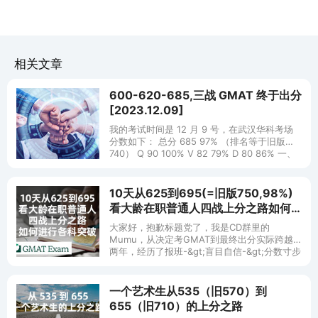
相关文章
600-620-685,三战 GMAT 终于出分
[2023.12.09]
我的考试时间是 12 月 9 号，在武汉华科考场
分数如下： 总分 685 97% （排名等于旧版
740） Q 90 100% V 82 79% D 80 86% 一、
我的考 G 经
10天从625到695(=旧版750,98%)
看大龄在职普通人四战上分之路如何
进行各科突破～
大家好，抱歉标题党了，我是CD群里的
Mumu，从决定考GMAT到最终出分实际跨越
两年，经历了报班-&gt;盲目自信-&gt;分数寸步
不进心态爆炸 -&gt; 整理心态重新审视GMAT -
&gt; 最终
一个艺术生从535（旧570）到
655（旧710）的上分之路