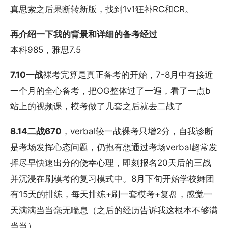
真思索之后果断转新版，找到1v1狂补RC和CR。
再介绍一下我的背景和详细的备考经过
本科985，雅思7.5
7.10一战
裸考完算是真正备考的开始，7-8月中有接近
一个月的全心备考，把OG整体过了一遍，看了一点b
站上的视频课，模考做了几套之后就去二战了
8.14二战670
，verbal较一战裸考只增2分，自我诊断
是考场发挥心态问题，仍抱有想通过考场verbal超常发
挥尽早快速出分的侥幸心理，即刻报名20天后的三战
并沉浸在刷模考的复习模式中。8月下旬开始学校舞团
有15天的排练，每天排练+刷一套模考+复盘，感觉一
天满满当当毫无喘息（之后的经历告诉我这根本不够满
当当）。