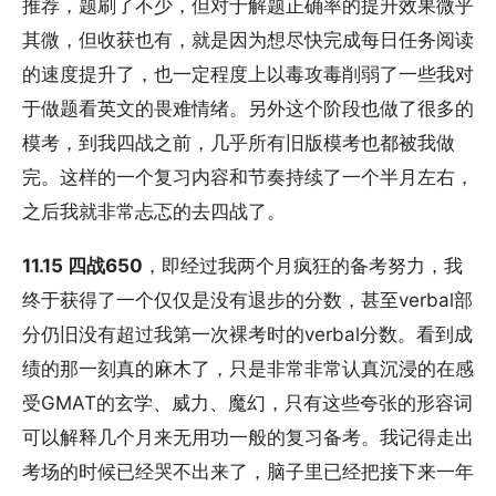
推荐，题刷了不少，但对于解题正确率的提升效果微乎
其微，但收获也有，就是因为想尽快完成每日任务阅读
的速度提升了，也一定程度上以毒攻毒削弱了一些我对
于做题看英文的畏难情绪。另外这个阶段也做了很多的
模考，到我四战之前，几乎所有旧版模考也都被我做
完。这样的一个复习内容和节奏持续了一个半月左右，
之后我就非常忐忑的去四战了。
11.15 四战650
，即经过我两个月疯狂的备考努力，我
终于获得了一个仅仅是没有退步的分数，甚至verbal部
分仍旧没有超过我第一次裸考时的verbal分数。看到成
绩的那一刻真的麻木了，只是非常非常认真沉浸的在感
受GMAT的玄学、威力、魔幻，只有这些夸张的形容词
可以解释几个月来无用功一般的复习备考。我记得走出
考场的时候已经哭不出来了，脑子里已经把接下来一年