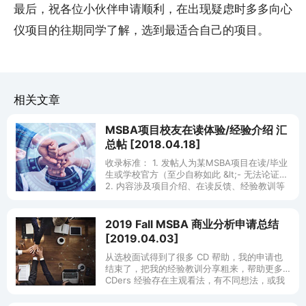
最后，祝各位小伙伴申请顺利，在出现疑虑时多多向心
仪项目的往期同学了解，选到最适合自己的项目。
相关文章
MSBA项目校友在读体验/经验介绍 汇
总帖 [2018.04.18]
收录标准： 1. 发帖人为某MSBA项目在读/毕业
生或学校官方（至少自称如此 &lt;- 无法论证）
2. 内容涉及项目介绍、在读反馈、经验教训等
等（有干货） 原因：
2019 Fall MSBA 商业分析申请总结
[2019.04.03]
从选校面试得到了很多 CD 帮助，我的申请也
结束了，把我的经验教训分享粗来，帮助更多
CDers 经验存在主观看法，有不同想法，或我
有说的不对的地方，欢迎分享和指正。 个人背
景 学校：双非 专业：