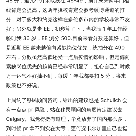
48 分，最几个月录取线在 46-49，预计未来两年门槛
线肯定会提高，这两年择校肯定会参考硕博通道的打
分，对于多大和约克这样在多伦多市内的学校非常不友
好；另外就是走 EE，初步算了下，当我满 1 年工作经
验时我 36 岁，EE 测分 500.目前来看分数还算好，但
是近期 EE 越来越偏向紧缺岗位优先，统抽分在 490
左右，分数虽然高低还受一点后疫情的影响，但是偏向
紧缺岗位优先的趋势已经非常明显了，担心自己到时候
万一运气不好抽不到，每缓 1 年我都要扣 5 分，将来
政策也不好说。
上周约了移民顾问咨询，给出的建议也是 Schulich 会
有一点点 pr 风险，站在移民顾问的角度肯定建议去
Calgary。我觉得挺有道理，毕竟放弃了国内那么多，
到时候 pr 拿不到实在太亏，更何况卡尔加里自己也挺