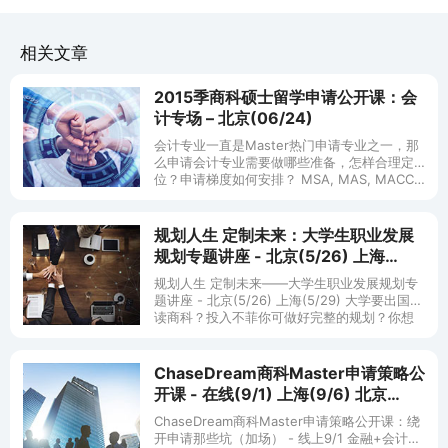
相关文章
2015季商科硕士留学申请公开课：会
计专场 – 北京(06/24)
会计专业一直是Master热门申请专业之一，那
么申请会计专业需要做哪些准备，怎样合理定
位？申请梯度如何安排？ MSA, MAS, MACC…
有什么区别，会计专业在美国的就业情况怎
样？ …… 如果
规划人生 定制未来：大学生职业发展
规划专题讲座 - 北京(5/26) 上海
(5/29)
规划人生 定制未来——大学生职业发展规划专
题讲座 - 北京(5/26) 上海(5/29) 大学要出国要
读商科？投入不菲你可做好完整的规划？你想
好了么，去读商科选什么专业？毕业后找什么
工作？收入几何？
ChaseDream商科Master申请策略公
开课 - 在线(9/1) 上海(9/6) 北京
(9/8)
ChaseDream商科Master申请策略公开课：绕
开申请那些坑（加场） - 线上9/1 金融+会计