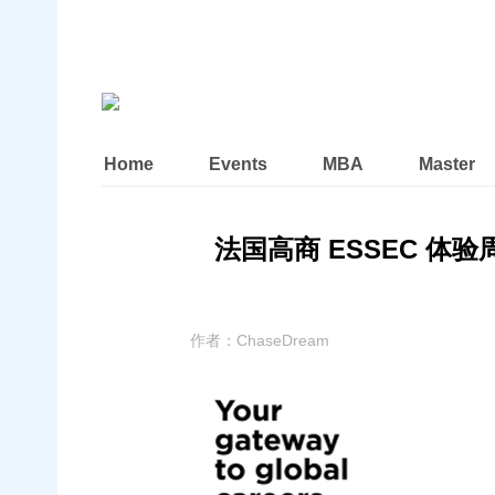
Home
Events
MBA
Master
法国高商 ESSEC 体验
作者：
ChaseDream