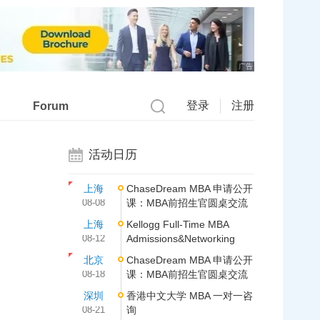
广告
登录
注册
Forum
活动日历
上海
ChaseDream MBA 申请公开
08-08
课：MBA前招生官圆桌交流
上海
Kellogg Full-Time MBA
08-12
Admissions&Networking
北京
ChaseDream MBA 申请公开
08-18
课：MBA前招生官圆桌交流
深圳
香港中文大学 MBA 一对一咨
08-21
询