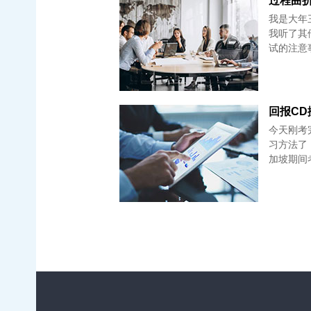
过程曲折但
我是大年
我听了其
试的注意事
回报CD攒
今天刚考
习方法了
加坡期间