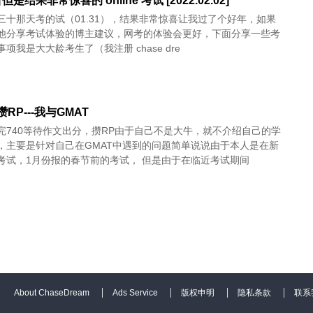
是结果非常惊喜的 online 考试 [2022.02.02]
三十那天考的试（01.31），结果非常惊喜让我过了个好年，如果
他分享考试体验的博主建议，网考的体验会更好，下面分享一些考
项我是大大龄考生了（我注册 chase dre
RP---我与GMAT
完740等待作文出分，攒RP由于自己不是大牛，就不介绍自己的学
，主要是针对自己在GMAT中遇到的问题简单说说由于本人是在新
考试，1月份报的春节前的考试， 但是由于在临近考试期间
About ChaseDream
Ads Service
版权申明
隐私条款
联系