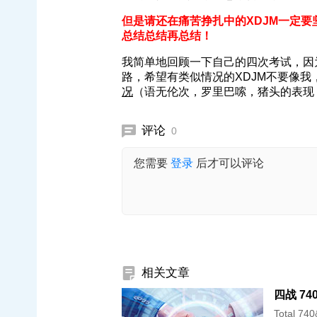
但是请还在痛苦挣扎中的XDJM一定
总结总结再总结！
我简单地回顾一下自己的四次考试，因
路，希望有类似情况的XDJM不要像我
况
（语无伦次，罗里巴嗦，猪头的表现
评论
0
您需要
登录
后才可以评论
相关文章
四战 74
Total 7