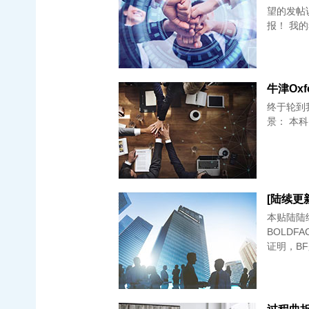
望的发帖
报！ 我的
牛津Oxf
终于轮到
景： 本科：Un
[陆续更
本贴陆陆
BOLD
证明，B