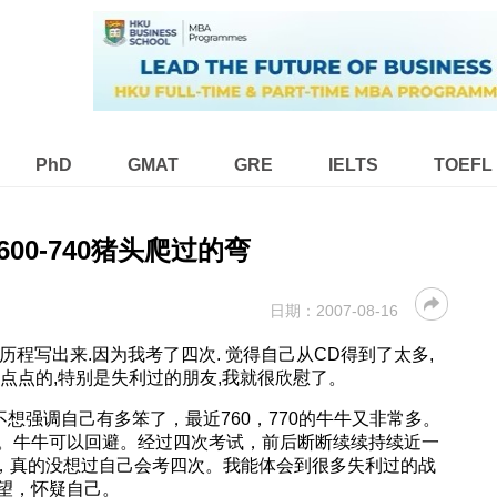
PhD
GMAT
GRE
IELTS
TOEFL
0-600-740猪头爬过的弯
日期：
2007-08-16
路历程写出来.因为我考了四次. 觉得自己从CD得到了太多,
点点的,特别是失利过的朋友,我就很欣慰了。
不想强调自己有多笨了，最近760，770的牛牛又非常多。
。牛牛可以回避。经过四次考试，前后断断续续持续近一
刻，真的没想过自己会考四次。我能体会到很多失利过的战
望，怀疑自己。