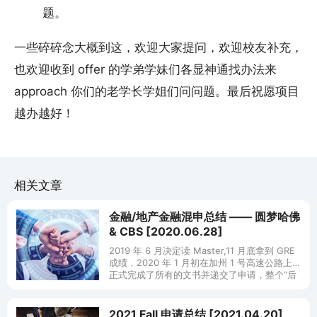
题。
一些碎碎念大概到这，欢迎大家提问，欢迎校友补充，
也欢迎收到 offer 的学弟学妹们各显神通找办法来
approach 你们的老学长学姐们问问题。最后祝愿项目
越办越好！
相关文章
金融/地产金融混申总结 —— 圆梦哈佛
& CBS [2020.06.28]
2019 年 6 月决定读 Master,11 月底拿到 GRE
成绩，2020 年 1 月初在加州 1 号高速公路上
正式完成了所有的文书并递交了申请，整个“后
知后觉”的申请季总算结束了。分享一点心
2021 Fall 申请总结 [2021.04.20]