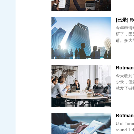
[已录] R
今年申请
研了，因为
请。多大的
Rotman 
今天收到了 
少录，但
就发了链接，
Rotman
U of To
round 1