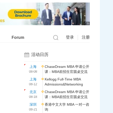
广告
登录
注册
Forum
活动日历
上海
ChaseDream MBA 申请公开
08-08
课：MBA前招生官圆桌交流
上海
Kellogg Full-Time MBA
08-12
Admissions&Networking
北京
ChaseDream MBA 申请公开
08-18
课：MBA前招生官圆桌交流
深圳
香港中文大学 MBA 一对一咨
08-21
询