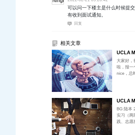
可以问一下楼主是什么时候提交
有收到面试通知。
回复
相关文章
UCLA M
大家好，
啦，报一个
UCLA M
BG:陆本 
实习（两
践、志愿服务