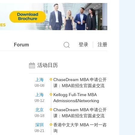
广告
登录
注册
Forum
活动日历
上海
ChaseDream MBA 申请公开
08-08
课：MBA前招生官圆桌交流
上海
Kellogg Full-Time MBA
08-12
Admissions&Networking
北京
ChaseDream MBA 申请公开
08-18
课：MBA前招生官圆桌交流
深圳
香港中文大学 MBA 一对一咨
08-21
询