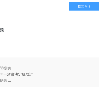
提交评论
美獎
間提供
開一次會決定錄取誰
 ...