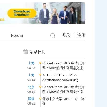
广告
登录
注册
Forum
活动日历
上海
ChaseDream MBA 申请公开
08-08
课：MBA前招生官圆桌交流
上海
Kellogg Full-Time MBA
08-12
Admissions&Networking
北京
ChaseDream MBA 申请公开
08-18
课：MBA前招生官圆桌交流
深圳
香港中文大学 MBA 一对一咨
08-21
询