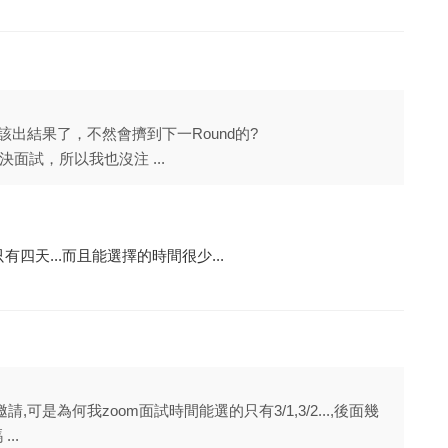
d該出結果了，不然會擠到下一Round的?
面試，所以我也沒注 ...
四天...而且能選擇的時間很少...
,可是為何我zoom面試時間能選的只有3/1,3/2...,後面幾
..