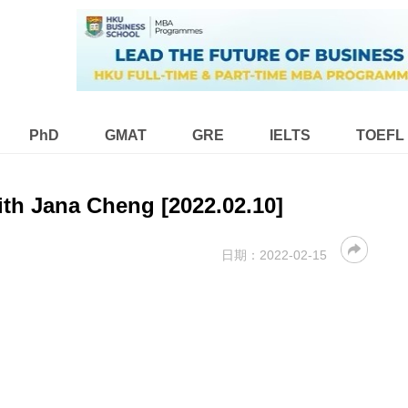
PhD
GMAT
GRE
IELTS
TOEFL
h Jana Cheng [2022.02.10]
日期：
2022-02-15