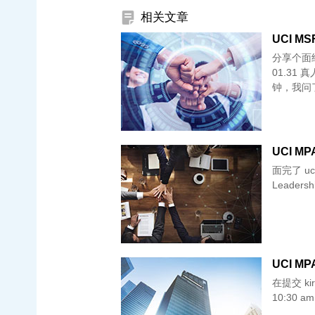
相关文章
UCI MSF
分享个面经攒
01.31 真人面邀请 0
钟，我问
UCI MPA
面完了 uci！来
Leadershi
UCI MPA
在提交 kir
10:30 am